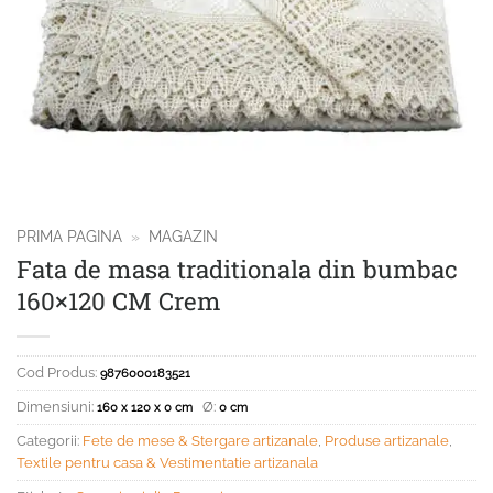
PRIMA PAGINA
»
MAGAZIN
Fata de masa traditionala din bumbac
160×120 CM Crem
Cod Produs:
9876000183521
Dimensiuni:
Ø:
160 x 120 x 0 cm
0 cm
Categorii:
Fete de mese & Stergare artizanale
,
Produse artizanale
,
Textile pentru casa & Vestimentatie artizanala