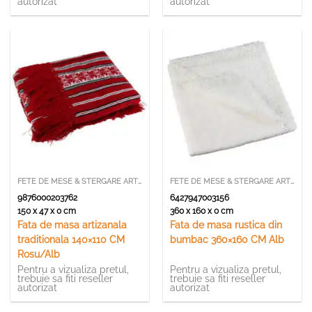
autorizat
autorizat
FETE DE MESE & STERGARE ARTIZANALE
FETE DE MESE & STERGARE ARTIZANALE
9876000203762
6427947003156
150 x 47 x 0 cm
360 x 160 x 0 cm
Fata de masa artizanala
Fata de masa rustica din
traditionala 140×110 CM
bumbac 360×160 CM Alb
Rosu/Alb
Pentru a vizualiza pretul,
Pentru a vizualiza pretul,
trebuie sa fiti reseller
trebuie sa fiti reseller
autorizat
autorizat