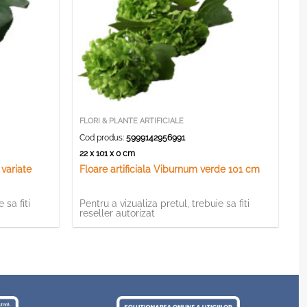
FLORI & PLANTE ARTIFICIALE
Cod produs:
5999142956991
22 x 101 x 0 cm
 variate
Floare artificiala Viburnum verde 101 cm
 sa fiti
Pentru a vizualiza pretul, trebuie sa fiti
reseller autorizat