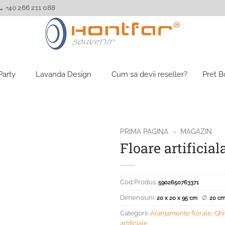
+40 266 211 088
Party
Lavanda Design
Cum sa devii reseller?
Pret 
PRIMA PAGINA
»
MAGAZIN
Floare artificia
Cod Produs:
5902650763371
Dimensiuni:
Ø:
20 x 20 x 95 cm
20 c
Categorii:
Aranjamente florale, Ghi
artificiale