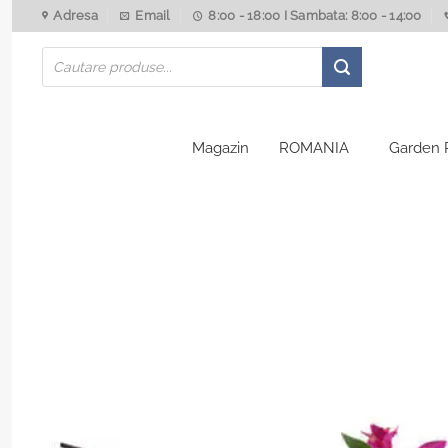
Skip
Adresa
Email
8:00 - 18:00 I Sambata: 8:00 - 14:00
to
Products
content
search
Magazin
ROMANIA
Garden 