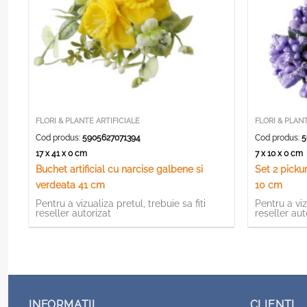
FLORI & PLANTE ARTIFICIALE
FLORI & PLANT
Cod produs:
5905627071394
Cod produs:
5
17 x 41 x 0 cm
7 x 10 x 0 cm
Buchet artificial cu narcise galbene si
Set 2 picku
verdeata 41 cm
10 cm
Pentru a vizualiza pretul, trebuie sa fiti
Pentru a viz
reseller autorizat
reseller aut
INFORMATII
CLIENTI