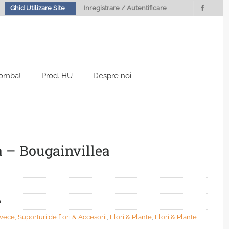
Ghid Utilizare Site
Inregistrare / Autentificare
Bomba!
Prod. HU
Despre noi
la – Bougainvillea
m
vece, Suporturi de flori & Accesorii
,
Flori & Plante
,
Flori & Plante