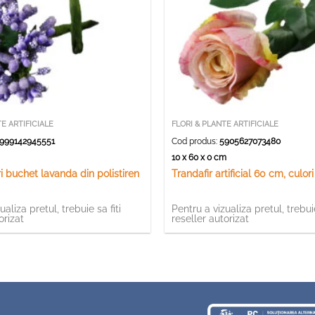
E ARTIFICIALE
FLORI & PLANTE ARTIFICIALE
999142945551
Cod produs:
5905627073480
10 x 60 x 0 cm
ri buchet lavanda din polistiren
Trandafir artificial 60 cm, culori
ualiza pretul, trebuie sa fiti
Pentru a vizualiza pretul, trebuie
orizat
reseller autorizat