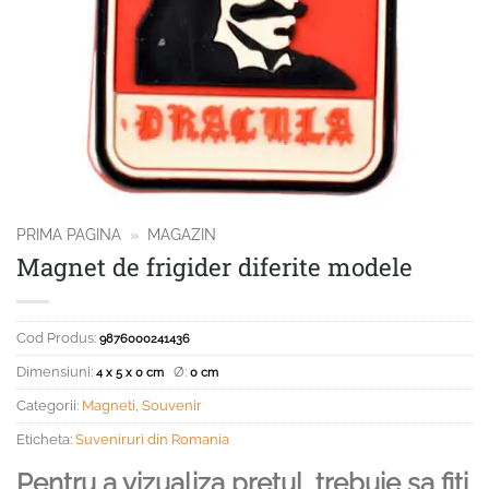
PRIMA PAGINA
»
MAGAZIN
Magnet de frigider diferite modele
Cod Produs:
9876000241436
Dimensiuni:
Ø:
4 x 5 x 0 cm
0 cm
Categorii:
Magneti
,
Souvenir
Eticheta:
Suveniruri din Romania
Pentru a vizualiza pretul, trebuie sa fiti