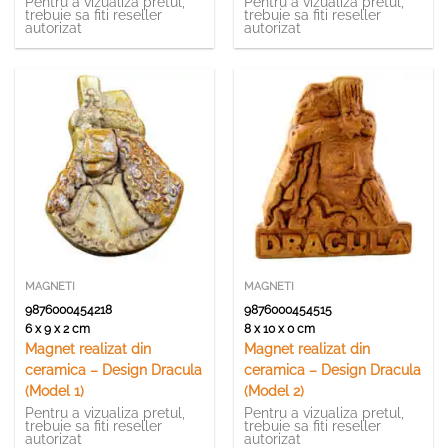
2)
Maria – 2 modele
Pentru a vizualiza pretul,
Pentru a vizualiza pretul,
trebuie sa fiti reseller
trebuie sa fiti reseller
autorizat
autorizat
MAGNETI
MAGNETI
9876000454218
9876000454515
6 x 9 x 2 cm
8 x 10 x 0 cm
Magnet realizat din
Magnet realizat din
ceramica – Design Dracula
ceramica – Design Dracula
(Model 1)
(Model 2)
Pentru a vizualiza pretul,
Pentru a vizualiza pretul,
trebuie sa fiti reseller
trebuie sa fiti reseller
autorizat
autorizat