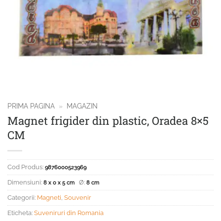
PRIMA PAGINA
»
MAGAZIN
Magnet frigider din plastic, Oradea 8×5
CM
Cod Produs:
9876000523969
Dimensiuni:
Ø:
8 x 0 x 5 cm
8 cm
Categorii:
Magneti
,
Souvenir
Eticheta:
Suveniruri din Romania