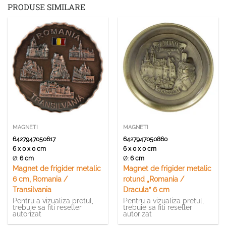
PRODUSE SIMILARE
MAGNETI
MAGNETI
6427947050617
6427947050860
6 x 0 x 0 cm
6 x 0 x 0 cm
Ø:
6 cm
Ø:
6 cm
Magnet de frigider metalic
Magnet de frigider metalic
6 cm, Romania /
rotund „Romania /
Transilvania
Dracula” 6 cm
Pentru a vizualiza pretul,
Pentru a vizualiza pretul,
trebuie sa fiti reseller
trebuie sa fiti reseller
autorizat
autorizat