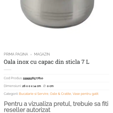
PRIMA PAGINA
»
MAGAZIN
Oala inox cu capac din sticla 7 L
Cod Produs:
5999558577810
Dimensiuni:
Ø:
26 x 0 x 14 cm
0 cm
Categorii:
Bucatarie si Servire
,
Oale & Cratite
,
Vase pentru gatit
Pentru a vizualiza pretul, trebuie sa fiti
reseller autorizat