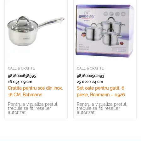
OALE & CRATITE
OALE & CRATITE
9876000638595
9876000502193
16 x 34 x 9 cm
25 x 22 x 24 cm
Cratita pentru sos din inox,
Set oale pentru gatit, 6
16 CM, Bohmann
piese, Bohmann – 0926
Pentru a vizualiza pretul,
Pentru a vizualiza pretul,
trebuie sa fiti reseller
trebuie sa fiti reseller
autorizat
autorizat