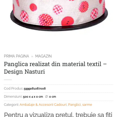
PRIMA PAGINA
»
MAGAZIN
Panglica realizat din material textil –
Design Nasturi
Cod Produs:
5999081087008
Dimensiuni:
Ø:
500 x 4 x 0 cm
0 cm
Categorii:
Ambalaje & Accesorii Cadouri
,
Panglici, sarme
Pentru a vizualiza pretul, trebuie sa fiti