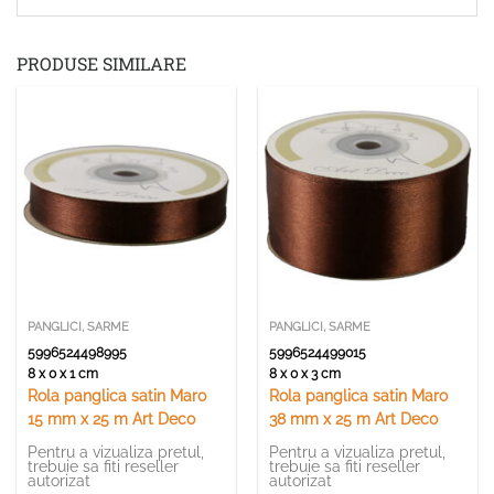
PRODUSE SIMILARE
PANGLICI, SARME
PANGLICI, SARME
5996524498995
5996524499015
8 x 0 x 1 cm
8 x 0 x 3 cm
Rola panglica satin Maro
Rola panglica satin Maro
15 mm x 25 m Art Deco
38 mm x 25 m Art Deco
Pentru a vizualiza pretul,
Pentru a vizualiza pretul,
trebuie sa fiti reseller
trebuie sa fiti reseller
autorizat
autorizat