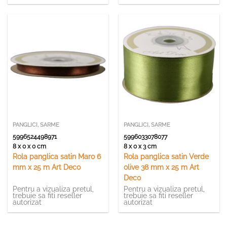
PANGLICI, SARME
PANGLICI, SARME
5996524498971
5996033078077
8 x 0 x 0 cm
8 x 0 x 3 cm
Rola panglica satin Maro 6
Rola panglica satin Verde
mm x 25 m Art Deco
olive 38 mm x 25 m Art
Deco
Pentru a vizualiza pretul,
Pentru a vizualiza pretul,
trebuie sa fiti reseller
trebuie sa fiti reseller
autorizat
autorizat