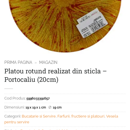
PRIMA PAGINA
»
MAGAZIN
Platou rotund realizat din sticla –
Portocaliu (20cm)
Cod Produs:
5996033391657
Dimensiuni:
Ø:
19 x 19 x 1 cm
19 cm
Categorii:
Bucatarie si Servire
,
Farfurii, fructiere si platouri
,
Vesela
pentru servire