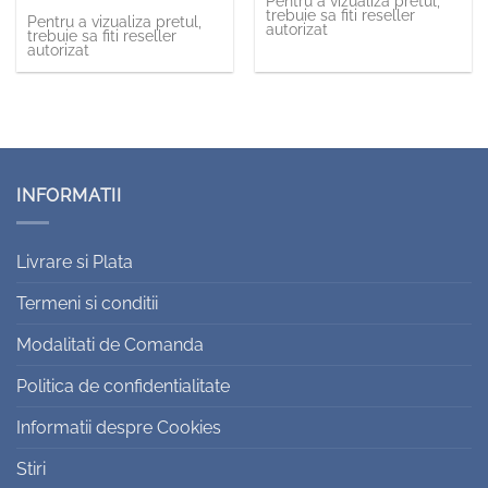
Pentru a vizualiza pretul,
trebuie sa fiti reseller
Pentru a vizualiza pretul,
autorizat
trebuie sa fiti reseller
autorizat
INFORMATII
Livrare si Plata
Termeni si conditii
Modalitati de Comanda
Politica de confidentialitate
Informatii despre Cookies
Stiri