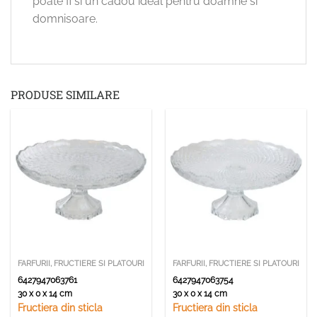
poate fi si un cadou ideal pentru doamne si
domnisoare.
PRODUSE SIMILARE
FARFURII, FRUCTIERE SI PLATOURI
FARFURII, FRUCTIERE SI PLATOURI
6427947063761
6427947063754
30 x 0 x 14 cm
30 x 0 x 14 cm
Fructiera din sticla
Fructiera din sticla