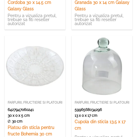
Cordoba 30 x 14.5 cm
Granada 30 x 14 cm Galaxy
Galaxy Glass
Glass
Pentru a vizualiza pretul,
Pentru a vizualiza pretul,
trebuie sa fiti reseller
trebuie sa fiti reseller
autorizat
autorizat
FARFURII, FRUCTIERE SI PLATOURI
FARFURII, FRUCTIERE SI PLATOURI
6427947060241
5996568034296
30 x 0 x 5 cm
13 x 0 x 17 cm
Ø:
30 cm
Cupola din sticla 13.5 x 17
Platou din sticla pentru
cm
fructe Bohemia 30 cm