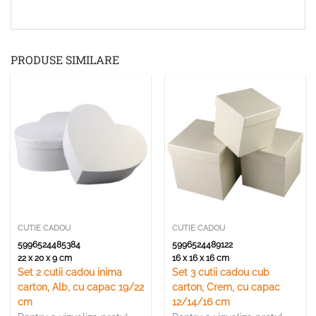
PRODUSE SIMILARE
CUTIE CADOU
CUTIE CADOU
5996524485384
5996524489122
22 x 20 x 9 cm
16 x 16 x 16 cm
Set 2 cutii cadou inima
Set 3 cutii cadou cub
carton, Alb, cu capac 19/22
carton, Crem, cu capac
cm
12/14/16 cm