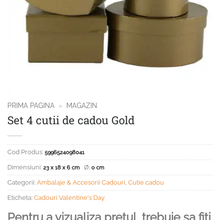
PRIMA PAGINA
»
MAGAZIN
Set 4 cutii de cadou Gold
Cod Produs:
5996524098041
Dimensiuni:
Ø:
23 x 18 x 6 cm
0 cm
Categorii:
Ambalaje & Accesorii Cadouri
,
Cutie cadou
Eticheta:
Cadouri Valentine's Day
Pentru a vizualiza pretul, trebuie sa fiti