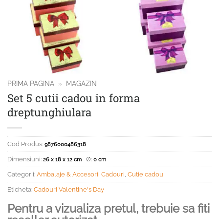
PRIMA PAGINA
»
MAGAZIN
Set 5 cutii cadou in forma
dreptunghiulara
Cod Produs:
9876000486318
Dimensiuni:
Ø:
26 x 18 x 12 cm
0 cm
Categorii:
Ambalaje & Accesorii Cadouri
,
Cutie cadou
Eticheta:
Cadouri Valentine's Day
Pentru a vizualiza pretul, trebuie sa fiti