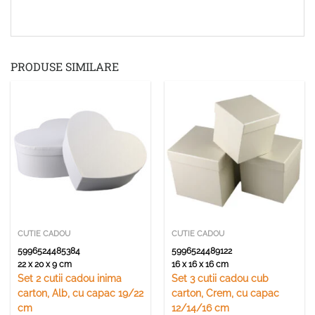
PRODUSE SIMILARE
CUTIE CADOU
CUTIE CADOU
5996524485384
5996524489122
22 x 20 x 9 cm
16 x 16 x 16 cm
Set 2 cutii cadou inima
Set 3 cutii cadou cub
carton, Alb, cu capac 19/22
carton, Crem, cu capac
cm
12/14/16 cm