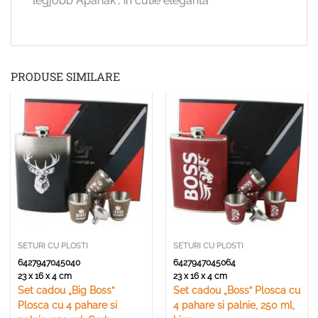
legjobb Apanak”, in cutie eleganta
PRODUSE SIMILARE
SETURI CU PLOSTI
SETURI CU PLOSTI
6427947045040
6427947045064
23 x 16 x 4 cm
23 x 16 x 4 cm
Set cadou „Big Boss”
Set cadou „Boss” Plosca cu
Plosca cu 4 pahare si
4 pahare si palnie, 250 ml,