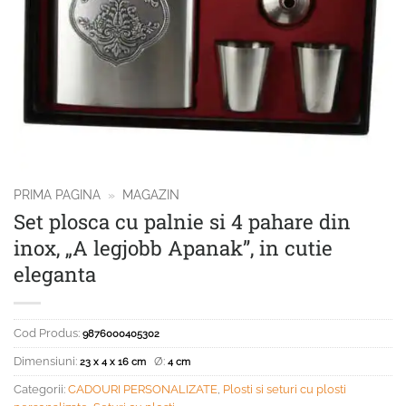
PRIMA PAGINA
»
MAGAZIN
Set plosca cu palnie si 4 pahare din
inox, „A legjobb Apanak”, in cutie
eleganta
Cod Produs:
9876000405302
Dimensiuni:
Ø:
23 x 4 x 16 cm
4 cm
Categorii:
CADOURI PERSONALIZATE
,
Plosti si seturi cu plosti