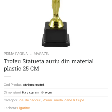
PRIMA PAGINA
»
MAGAZIN
Trofeu Statueta auriu din material
plastic 25 CM
Cod Produs:
9876000507808
Dimensiuni:
Ø:
8 x 7 x 25 cm
0 cm
Categorii:
Idei de cadouri
,
Premii, medalioane & Cupe
Eticheta:
Figurine