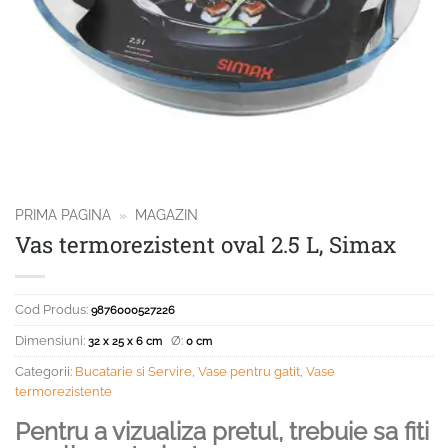
PRIMA PAGINA
»
MAGAZIN
Vas termorezistent oval 2.5 L, Simax
Cod Produs:
9876000527226
Dimensiuni:
Ø:
32 x 25 x 6 cm
0 cm
Categorii:
Bucatarie si Servire
,
Vase pentru gatit
,
Vase
termorezistente
Pentru a vizualiza pretul, trebuie sa fiti