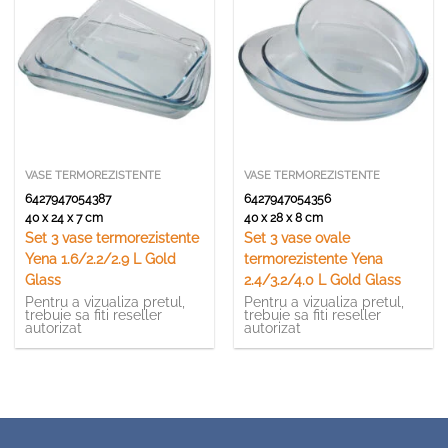
VASE TERMOREZISTENTE
VASE TERMOREZISTENTE
6427947054387
6427947054356
40 x 24 x 7 cm
40 x 28 x 8 cm
Set 3 vase termorezistente
Set 3 vase ovale
Yena 1.6/2.2/2.9 L Gold
termorezistente Yena
Glass
2.4/3.2/4.0 L Gold Glass
Pentru a vizualiza pretul,
Pentru a vizualiza pretul,
trebuie sa fiti reseller
trebuie sa fiti reseller
autorizat
autorizat