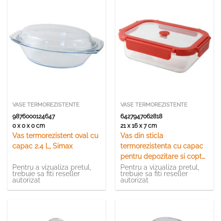
VASE TERMOREZISTENTE
VASE TERMOREZISTENTE
9876000124647
6427947062818
0 x 0 x 0 cm
21 x 16 x 7 cm
Vas termorezistent oval cu
Vas din sticla
capac 2.4 L, Simax
termorezistenta cu capac
pentru depozitare si copt
1020 ml Perfect Home
Pentru a vizualiza pretul,
Pentru a vizualiza pretul,
trebuie sa fiti reseller
trebuie sa fiti reseller
autorizat
autorizat