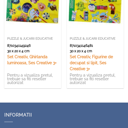
PUZZLE & JUCARII EDUCATIVE
PUZZLE & JUCARII EDUCATIVE
8710341149246
8710341146481
30 x 20 x 4 cm
30 x 20 x 4 cm
Set Creativ, Ghirlanda
Set Creativ, Figurine de
luminoasa, Ses Creative 3+
decupat si lipit, Ses
Creative 3+
Pentru a vizualiza pretul,
Pentru a vizualiza pretul,
trebuie sa fiti reseller
trebuie sa fiti reseller
autorizat
autorizat
INFORMATII