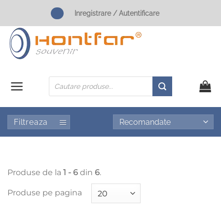
Skip
Inregistrare / Autentificare
to
content
Products
search
Filtreaza
Produse de la
1 - 6
din
6
.
Produse pe pagina