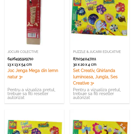
JOCURI COLECTIVE
PUZZLE & JUCARII EDUCATIVE
6426495929710
8710341147211
13 x 13 x 54 cm
30 x 20 x 4 cm
Joc Jenga Mega din lemn
Set Creativ, Ghirlanda
natur 3+
luminoasa, Jungla, Ses
Creative 3+
Pentru a vizualiza pretul,
Pentru a vizualiza pretul,
trebuie sa fiti reseller
trebuie sa fiti reseller
autorizat
autorizat