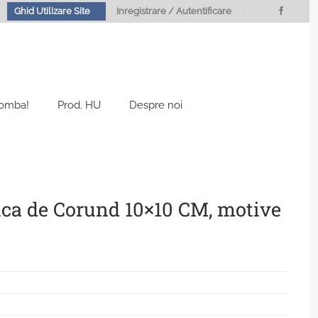
Ghid Utilizare Site
Inregistrare / Autentificare
Bomba!
Prod. HU
Despre noi
ca de Corund 10×10 CM, motive