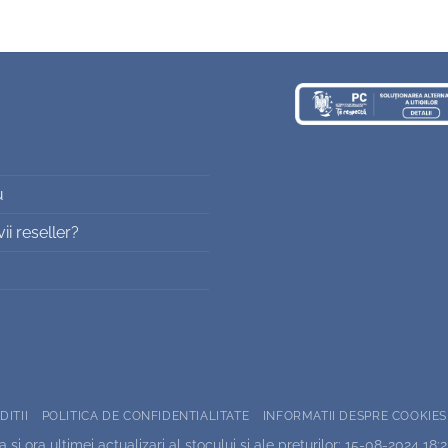
u
i reseller?
DITII
POLITICA DE CONFIDENTIALITATE
INFORMATII DESPRE COOKIES
 si ora ultimei actualizari al stocului si ale preturilor: 15-08-2024 18: