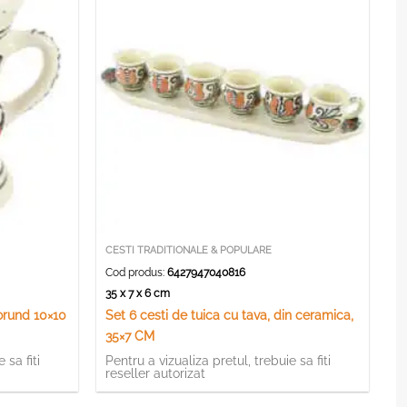
CESTI TRADITIONALE & POPULARE
Cod produs:
6427947040816
35 x 7 x 6 cm
orund 10×10
Set 6 cesti de tuica cu tava, din ceramica,
35×7 CM
 sa fiti
Pentru a vizualiza pretul, trebuie sa fiti
reseller autorizat