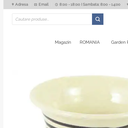
Skip
Adresa
Email
8:00 - 18:00 I Sambata: 8:00 - 14:00
to
Products
content
search
Magazin
ROMANIA
Garden 