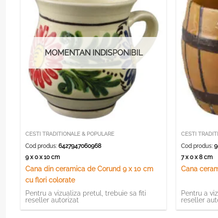
MOMENTAN INDISPONIBIL
CESTI TRADITIONALE & POPULARE
CESTI TRADIT
Cod produs:
6427947060968
Cod produs:
9
9 x 0 x 10 cm
7 x 0 x 8 cm
Cana din ceramica de Corund 9 x 10 cm
Cana ceram
cu flori colorate
Pentru a vizualiza pretul, trebuie sa fiti
Pentru a viz
reseller autorizat
reseller aut