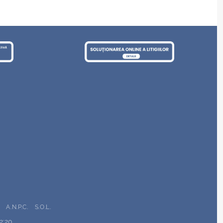
A.N.P.C.
S.O.L.
22:20