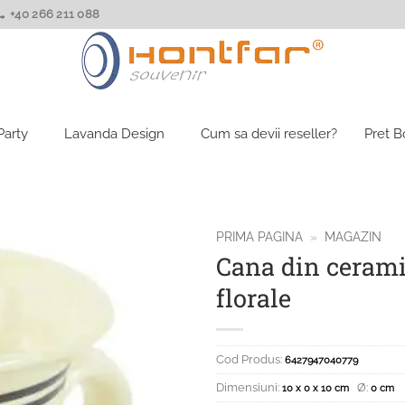
+40 266 211 088
Party
Lavanda Design
Cum sa devii reseller?
Pret 
PRIMA PAGINA
»
MAGAZIN
Cana din cerami
florale
Cod Produs:
6427947040779
Dimensiuni:
Ø:
10 x 0 x 10 cm
0 cm