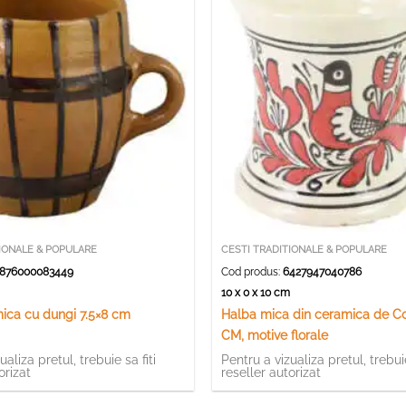
IONALE & POPULARE
CESTI TRADITIONALE & POPULARE
876000083449
Cod produs:
6427947040786
10 x 0 x 10 cm
ica cu dungi 7.5×8 cm
Halba mica din ceramica de C
CM, motive florale
ualiza pretul, trebuie sa fiti
Pentru a vizualiza pretul, trebuie
orizat
reseller autorizat