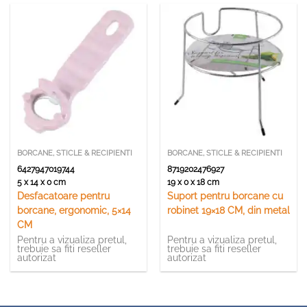
BORCANE, STICLE & RECIPIENTI
BORCANE, STICLE & RECIPIENTI
6427947019744
8719202476927
5 x 14 x 0 cm
19 x 0 x 18 cm
Desfacatoare pentru
Suport pentru borcane cu
borcane, ergonomic, 5×14
robinet 19×18 CM, din metal
CM
Pentru a vizualiza pretul,
Pentru a vizualiza pretul,
trebuie sa fiti reseller
trebuie sa fiti reseller
autorizat
autorizat