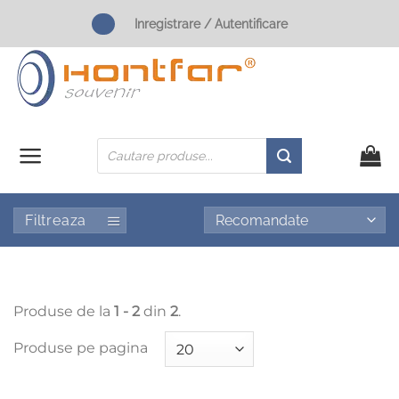
Skip
Inregistrare / Autentificare
to
content
Products
search
Filtreaza
Produse de la
1 - 2
din
2
.
Produse pe pagina