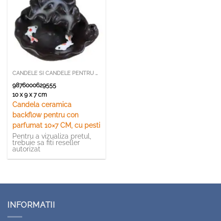
CANDELE SI CANDELE PENTRU ULEI PARFUMATE
9876000629555
10 x 9 x 7 cm
Candela ceramica
backflow pentru con
parfumat 10×7 CM, cu pesti
Pentru a vizualiza pretul,
trebuie sa fiti reseller
autorizat
INFORMATII