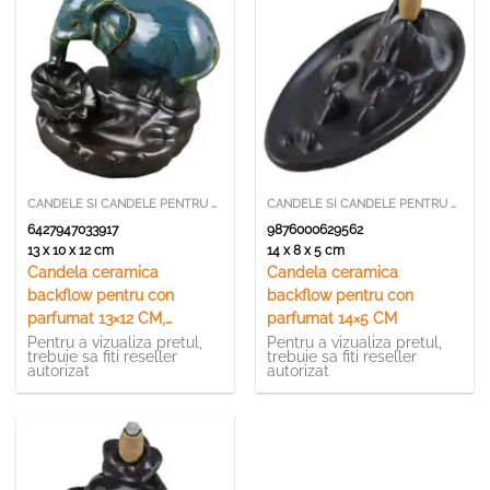
CANDELE SI CANDELE PENTRU ULEI PARFUMATE
CANDELE SI CANDELE PENTRU ULEI PARFUMATE
6427947033917
9876000629562
13 x 10 x 12 cm
14 x 8 x 5 cm
Candela ceramica
Candela ceramica
backflow pentru con
backflow pentru con
parfumat 13×12 CM,
parfumat 14×5 CM
Backflow, Elefant
Pentru a vizualiza pretul,
Pentru a vizualiza pretul,
trebuie sa fiti reseller
trebuie sa fiti reseller
autorizat
autorizat