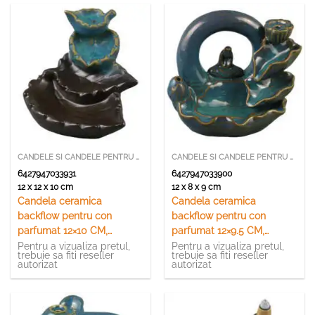
CANDELE SI CANDELE PENTRU ULEI PARFUMATE
CANDELE SI CANDELE PENTRU ULEI PARFUMATE
6427947033931
6427947033900
12 x 12 x 10 cm
12 x 8 x 9 cm
Candela ceramica
Candela ceramica
backflow pentru con
backflow pentru con
parfumat 12×10 CM,
parfumat 12×9.5 CM,
Backflow, Frunze
Backflow
Pentru a vizualiza pretul,
Pentru a vizualiza pretul,
trebuie sa fiti reseller
trebuie sa fiti reseller
autorizat
autorizat