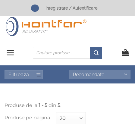
Skip
Inregistrare / Autentificare
to
content
Products
search
Filtreaza
Produse de la
1 - 5
din
5
.
Produse pe pagina