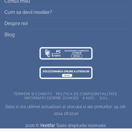
Contul meu
Cum sa devii reseller?
Despre noi
Blog
TERMENI SI CONDITII
POLITICA DE CONFIDENTIALITATE
INFORMATII DESPRE COOKIES
A.N.P.C.
S.O.L.
Data si ora ultimei actualizari al stocului si ale preturilor: 15-08-
2024 18:22:20
2026 ©
Hontfar
Toate drepturile rezervate.