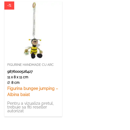
-%
FIGURINE HANDMADE CU ARC
9876000526427
11 x 8 x 11 cm
Ø:
8 cm
Figurina bungee jumping –
Albina baiat
Pentru a vizualiza pretul,
trebuie sa fiti reseller
autorizat