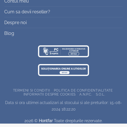
Contul meu
Cum sa devii reseller?
Despre noi
Blog
TERMENI SI CONDITII
POLITICA DE CONFIDENTIALITATE
INFORMATII DESPRE COOKIES
A.N.P.C.
S.O.L.
Data si ora ultimei actualizari al stocului si ale preturilor: 15-08-
2024 18:22:20
2026 ©
Hontfar
Toate drepturile rezervate.