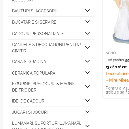
ACCESORII
BAUTURI SI ACCESORII
BUCATARIE SI SERVIRE
CADOURI PERSONALIZATE
CANDELE & DECORATIUNI PENTRU
CIMITIR
NUNTA
Cod produs:
59
CASA SI GRADINA
13 x 6 x 16 cm
CERAMICA POPULARA
Decoratiune 
– Mire Mire
FIGURINE, BRELOCURI & MAGNETI
Pentru a vizu
DE FRIGIDER
trebuie sa fi
IDEI DE CADOURI
JUCARII SI JOCURI
LUMANARI, SUPORTURI LUMANARI,