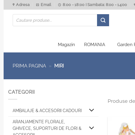
Skip
Adresa
Email
8:00 - 18:00 I Sambata: 8:00 - 14:00
to
Products
content
search
Magazin
ROMANIA
Garden 
PRIMA PAGINA
»
MIRI
CATEGORII
Produse de
AMBALAJE & ACCESORII CADOURI
ARANJAMENTE FLORALE,
GHIVECE, SUPORTURI DE FLORI &