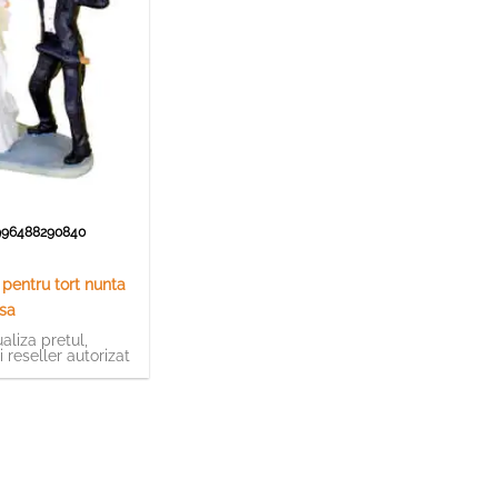
96488290840
pentru tort nunta
asa
aliza pretul,
ti reseller autorizat