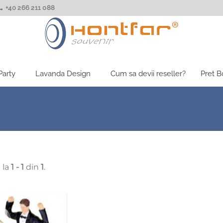
+40 266 211 088
Party
Lavanda Design
Cum sa devii reseller?
Pret 
 la
1 - 1
din
1
.