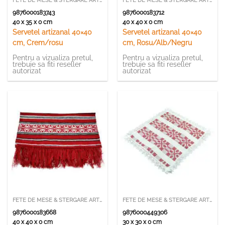
FETE DE MESE & STERGARE ARTIZANALE
FETE DE MESE & STERGARE ARTIZANALE
9876000183743
9876000183712
40 x 35 x 0 cm
40 x 40 x 0 cm
Servetel artizanal 40×40
Servetel artizanal 40×40
cm, Crem/rosu
cm, Rosu/Alb/Negru
Pentru a vizualiza pretul,
Pentru a vizualiza pretul,
trebuie sa fiti reseller
trebuie sa fiti reseller
autorizat
autorizat
FETE DE MESE & STERGARE ARTIZANALE
FETE DE MESE & STERGARE ARTIZANALE
9876000183668
9876000449306
40 x 40 x 0 cm
30 x 30 x 0 cm