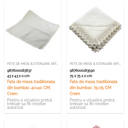
FETE DE MESE & STERGARE ARTIZANALE
FETE DE MESE & STERGARE ARTIZANALE
9876000183637
9876000183590
43 x 43 x 0 cm
75 x 75 x 0 cm
Fata de masa traditionala
Fata de masa traditionala
din bumbac 40×40 CM,
din bumbac 75×75 CM
Crem
Crem
Pentru a vizualiza pretul,
Pentru a vizualiza pretul,
trebuie sa fiti reseller
trebuie sa fiti reseller
autorizat
autorizat