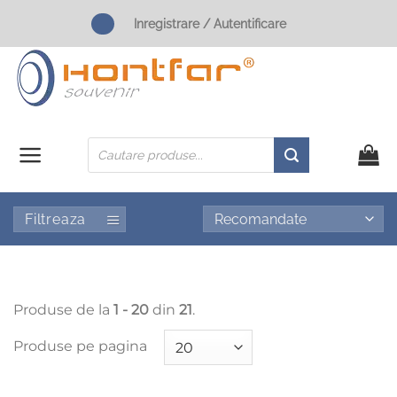
Skip
Inregistrare / Autentificare
to
content
Products
search
Filtreaza
Produse de la
1 - 20
din
21
.
Produse pe pagina