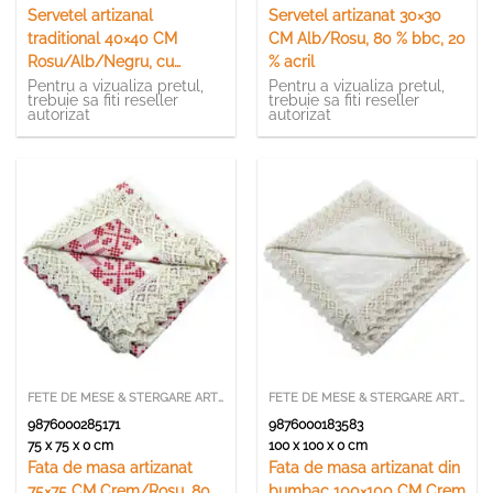
Servetel artizanal
Servetel artizanat 30×30
traditional 40×40 CM
CM Alb/Rosu, 80 % bbc, 20
Rosu/Alb/Negru, cu
% acril
franjuri
Pentru a vizualiza pretul,
Pentru a vizualiza pretul,
trebuie sa fiti reseller
trebuie sa fiti reseller
autorizat
autorizat
FETE DE MESE & STERGARE ARTIZANALE
FETE DE MESE & STERGARE ARTIZANALE
9876000285171
9876000183583
75 x 75 x 0 cm
100 x 100 x 0 cm
Fata de masa artizanat
Fata de masa artizanat din
75×75 CM Crem/Rosu, 80
bumbac 100×100 CM Crem