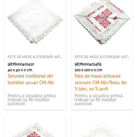
FETE DE MESE & STERGARE ARTIZANALE
FETE DE MESE & STERGARE ARTIZANALE
9876000401410
9876000401465
40 x 40 x 0 cm
100 x 100 x 0 cm
Servetel traditional din
Fata de masa artizanat
bumbac 40×40 CM Alb
100×100 CM Alb/Rosu, 80
% bbc, 20 % acril
Pentru a vizualiza pretul,
Pentru a vizualiza pretul,
trebuie sa fiti reseller
trebuie sa fiti reseller
autorizat
autorizat