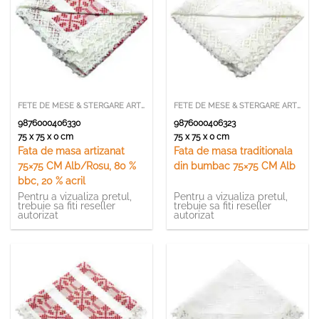
FETE DE MESE & STERGARE ARTIZANALE
FETE DE MESE & STERGARE ARTIZANALE
9876000406330
9876000406323
75 x 75 x 0 cm
75 x 75 x 0 cm
Fata de masa artizanat
Fata de masa traditionala
75×75 CM Alb/Rosu, 80 %
din bumbac 75×75 CM Alb
bbc, 20 % acril
Pentru a vizualiza pretul,
Pentru a vizualiza pretul,
trebuie sa fiti reseller
trebuie sa fiti reseller
autorizat
autorizat