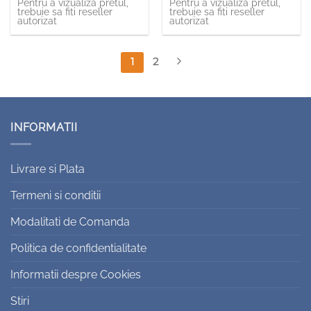
Pentru a vizualiza pretul,
Pentru a vizualiza pretul,
trebuie sa fiti reseller
trebuie sa fiti reseller
autorizat
autorizat
1
2
INFORMATII
Livrare si Plata
Termeni si conditii
Modalitati de Comanda
Politica de confidentialitate
Informatii despre Cookies
Stiri