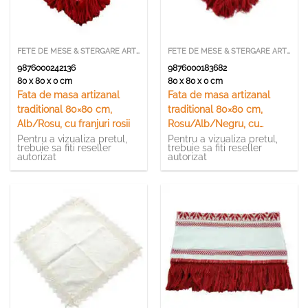
FETE DE MESE & STERGARE ARTIZANALE
FETE DE MESE & STERGARE ARTIZANALE
9876000242136
9876000183682
80 x 80 x 0 cm
80 x 80 x 0 cm
Fata de masa artizanal
Fata de masa artizanal
traditional 80×80 cm,
traditional 80×80 cm,
Alb/Rosu, cu franjuri rosii
Rosu/Alb/Negru, cu
franjuri
Pentru a vizualiza pretul,
Pentru a vizualiza pretul,
trebuie sa fiti reseller
trebuie sa fiti reseller
autorizat
autorizat