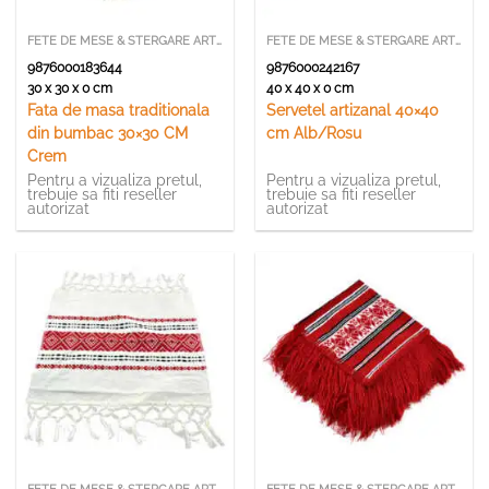
FETE DE MESE & STERGARE ARTIZANALE
FETE DE MESE & STERGARE ARTIZANALE
9876000183644
9876000242167
30 x 30 x 0 cm
40 x 40 x 0 cm
Fata de masa traditionala
Servetel artizanal 40×40
din bumbac 30×30 CM
cm Alb/Rosu
Crem
Pentru a vizualiza pretul,
Pentru a vizualiza pretul,
trebuie sa fiti reseller
trebuie sa fiti reseller
autorizat
autorizat