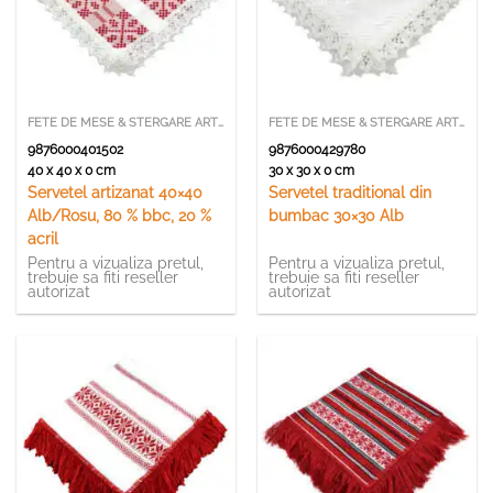
FETE DE MESE & STERGARE ARTIZANALE
FETE DE MESE & STERGARE ARTIZANALE
9876000401502
9876000429780
40 x 40 x 0 cm
30 x 30 x 0 cm
Servetel artizanat 40×40
Servetel traditional din
Alb/Rosu, 80 % bbc, 20 %
bumbac 30×30 Alb
acril
Pentru a vizualiza pretul,
Pentru a vizualiza pretul,
trebuie sa fiti reseller
trebuie sa fiti reseller
autorizat
autorizat