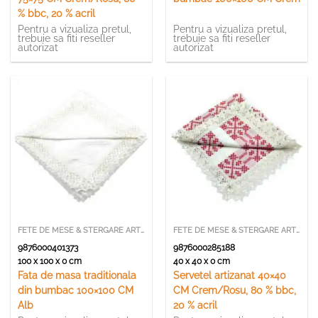
% bbc, 20 % acril
Pentru a vizualiza pretul,
Pentru a vizualiza pretul,
trebuie sa fiti reseller
trebuie sa fiti reseller
autorizat
autorizat
FETE DE MESE & STERGARE ARTIZANALE
FETE DE MESE & STERGARE ARTIZANALE
9876000401373
9876000285188
100 x 100 x 0 cm
40 x 40 x 0 cm
Fata de masa traditionala
Servetel artizanat 40×40
din bumbac 100×100 CM
CM Crem/Rosu, 80 % bbc,
Alb
20 % acril