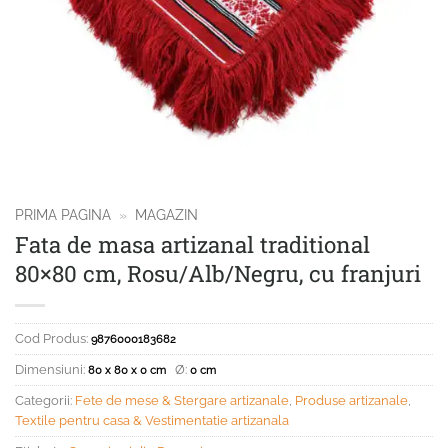
PRIMA PAGINA
»
MAGAZIN
Fata de masa artizanal traditional
80×80 cm, Rosu/Alb/Negru, cu franjuri
Cod Produs:
9876000183682
Dimensiuni:
Ø:
80 x 80 x 0 cm
0 cm
Categorii:
Fete de mese & Stergare artizanale
,
Produse artizanale
,
Textile pentru casa & Vestimentatie artizanala