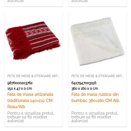
autorizat
autorizat
FETE DE MESE & STERGARE ARTIZANALE
FETE DE MESE & STERGARE ARTIZANALE
9876000203762
6427947003156
150 x 47 x 0 cm
360 x 160 x 0 cm
Fata de masa artizanala
Fata de masa rustica din
traditionala 140×110 CM
bumbac 360×160 CM Alb
Rosu/Alb
Pentru a vizualiza pretul,
Pentru a vizualiza pretul,
trebuie sa fiti reseller
trebuie sa fiti reseller
autorizat
autorizat