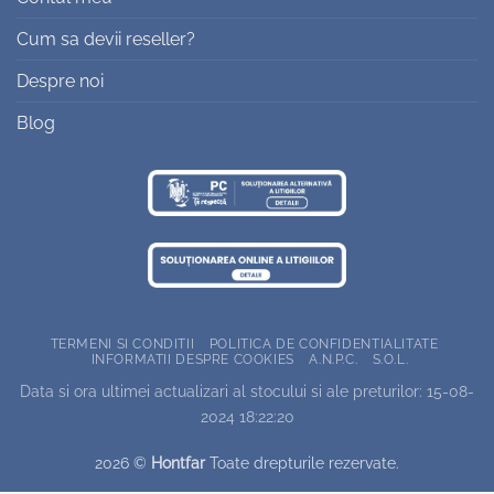
Cum sa devii reseller?
Despre noi
Blog
TERMENI SI CONDITII
POLITICA DE CONFIDENTIALITATE
INFORMATII DESPRE COOKIES
A.N.P.C.
S.O.L.
Data si ora ultimei actualizari al stocului si ale preturilor: 15-08-
2024 18:22:20
2026 ©
Hontfar
Toate drepturile rezervate.