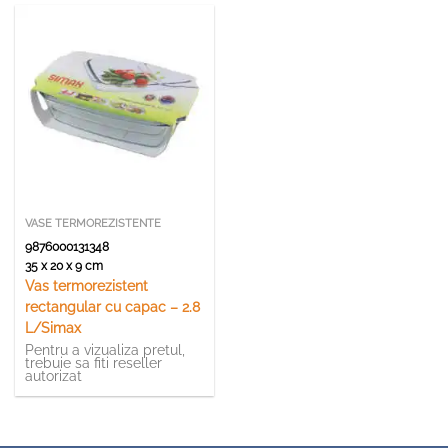
VASE TERMOREZISTENTE
9876000131348
35 x 20 x 9 cm
Vas termorezistent
rectangular cu capac – 2.8
L/Simax
Pentru a vizualiza pretul,
trebuie sa fiti reseller
autorizat