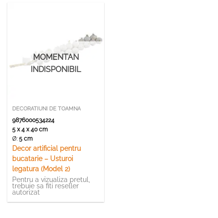
MOMENTAN
INDISPONIBIL
DECORATIUNI DE TOAMNA
9876000534224
5 x 4 x 40 cm
Ø:
5 cm
Decor artificial pentru
bucatarie – Usturoi
legatura (Model 2)
Pentru a vizualiza pretul,
trebuie sa fiti reseller
autorizat