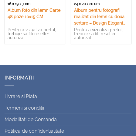
16 x 19 x 7 cm
24 x 20 x 20 cm
Album foto din lemn Carte
Album pentru fotografii
48 poze 10×15 CM
realizat din lemn cu doua
sertare – Design Elegant
(Tip 1)
Pentru a vizualiza pretul,
Pentru a vizualiza pretul,
trebuie sa fiti reseller
trebuie sa fiti reseller
autorizat
autorizat
INFORMATII
Livrare si Plata
Termeni si conditii
Modalitati de Comanda
Politica de confidentialitate