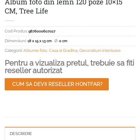
Album foto din lemn 120 poze 10×15
CM, Tree Life
Cod Produs:
9876000607027
Dimensiuni:
Ø:
18 x 15 x 13 cm
0 cm
Categorii:
Albume foto
,
Casa si Gradina
,
Decoratiuni interioare
Pentru a vizualiza pretul, trebuie sa fiti
reseller autorizat
CUM SA DEVII RESELLER HONTFAR?
DESCRIERE