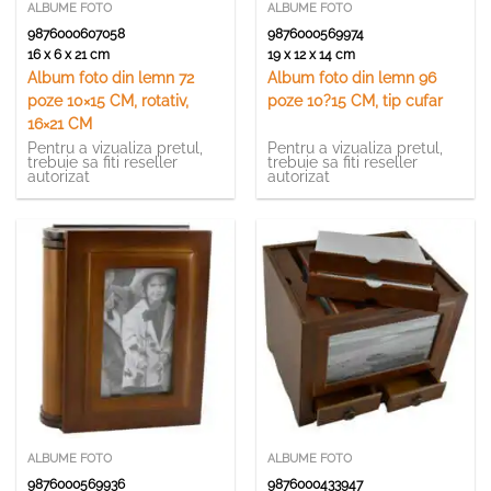
ALBUME FOTO
ALBUME FOTO
9876000607058
9876000569974
16 x 6 x 21 cm
19 x 12 x 14 cm
Album foto din lemn 72
Album foto din lemn 96
poze 10×15 CM, rotativ,
poze 10?15 CM, tip cufar
16×21 CM
Pentru a vizualiza pretul,
Pentru a vizualiza pretul,
trebuie sa fiti reseller
trebuie sa fiti reseller
autorizat
autorizat
ALBUME FOTO
ALBUME FOTO
9876000569936
9876000433947