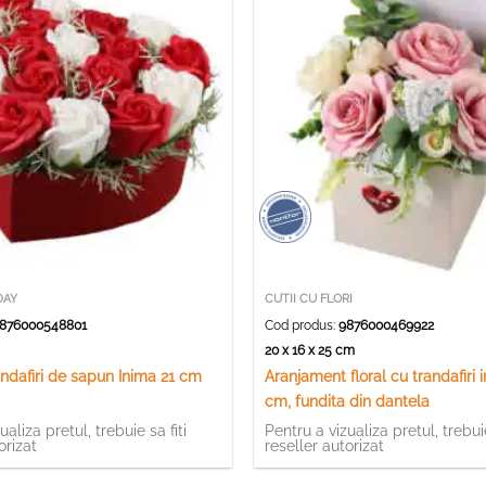
DAY
CUTII CU FLORI
876000548801
Cod produs:
9876000469922
20 x 16 x 25 cm
andafiri de sapun Inima 21 cm
Aranjament floral cu trandafiri i
cm, fundita din dantela
ualiza pretul, trebuie sa fiti
Pentru a vizualiza pretul, trebuie
orizat
reseller autorizat