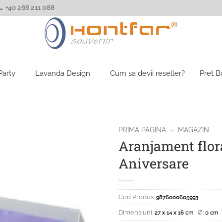
+40 266 211 088
Party
Lavanda Design
Cum sa devii reseller?
Pret 
PRIMA PAGINA
»
MAGAZIN
Aranjament flora
Aniversare
Cod Produs:
9876000605993
Dimensiuni:
Ø:
27 x 14 x 16 cm
0 cm