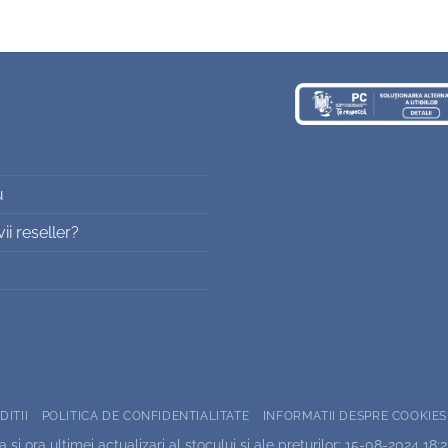
u
i reseller?
DITII
POLITICA DE CONFIDENTIALITATE
INFORMATII DESPRE COOKIES
 si ora ultimei actualizari al stocului si ale preturilor: 15-08-2024 18: