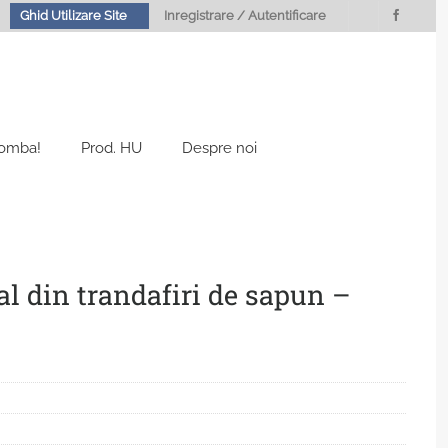
Ghid Utilizare Site
Inregistrare / Autentificare
Bomba!
Prod. HU
Despre noi
l din trandafiri de sapun –