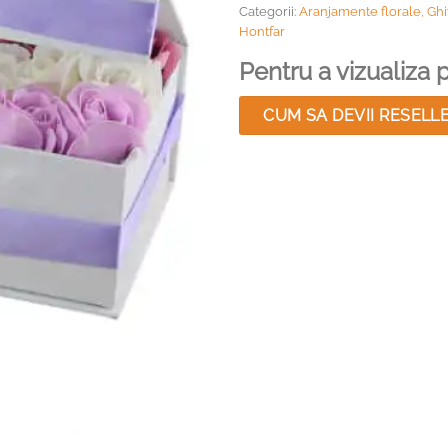
Categorii:
Aranjamente florale, Ghi
Hontfar
Pentru a vizualiza pr
CUM SA DEVII RESELL