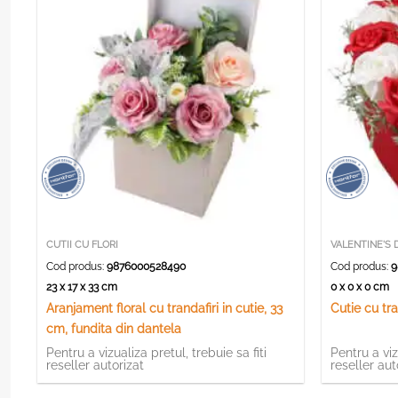
CUTII CU FLORI
VALENTINE'S 
Cod produs:
9876000528490
Cod produs:
9
23 x 17 x 33 cm
0 x 0 x 0 cm
Aranjament floral cu trandafiri in cutie, 33
Cutie cu tr
cm, fundita din dantela
Pentru a vizualiza pretul, trebuie sa fiti
Pentru a viz
reseller autorizat
reseller aut