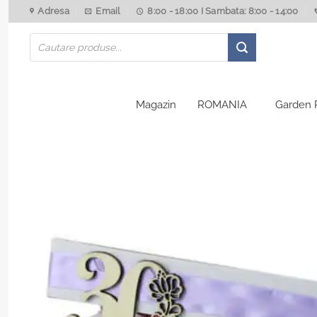
Skip
Adresa
Email
8:00 - 18:00 I Sambata: 8:00 - 14:00
to
Products
content
search
Magazin
ROMANIA
Garden 