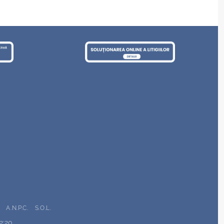
A.N.P.C.
S.O.L.
22:20