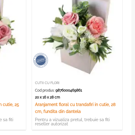
CUTII CU FLORI
Cod produs:
9876000469861
20 x 16 x 28 cm
n cutie, 25
Aranjament floral cu trandafiri in cutie, 28
cm, fundita din dantela
 sa fiti
Pentru a vizualiza pretul, trebuie sa fiti
reseller autorizat