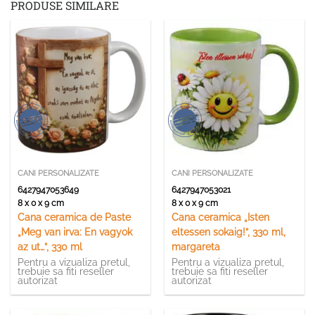
PRODUSE SIMILARE
CANI PERSONALIZATE
CANI PERSONALIZATE
6427947053649
6427947053021
8 x 0 x 9 cm
8 x 0 x 9 cm
Cana ceramica de Paste
Cana ceramica „Isten
„Meg van irva: En vagyok
eltessen sokaig!”, 330 ml,
az ut…”, 330 ml
margareta
Pentru a vizualiza pretul,
Pentru a vizualiza pretul,
trebuie sa fiti reseller
trebuie sa fiti reseller
autorizat
autorizat