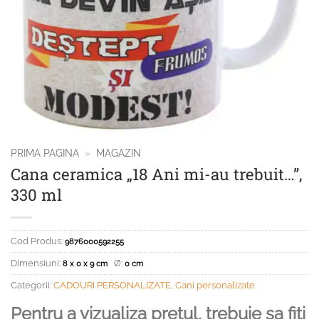
PRIMA PAGINA
»
MAGAZIN
Cana ceramica „18 Ani mi-au trebuit…”,
330 ml
Cod Produs:
9876000592255
Dimensiuni:
Ø:
8 x 0 x 9 cm
0 cm
Categorii:
CADOURI PERSONALIZATE
,
Cani personalizate
Pentru a vizualiza pretul, trebuie sa fiti