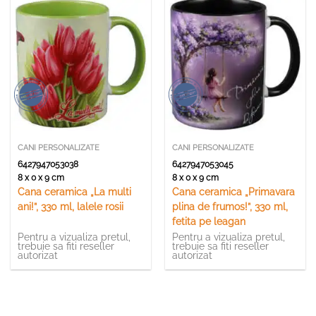
CANI PERSONALIZATE
CANI PERSONALIZATE
6427947053038
6427947053045
8 x 0 x 9 cm
8 x 0 x 9 cm
Cana ceramica „La multi
Cana ceramica „Primavara
ani!”, 330 ml, lalele rosii
plina de frumos!”, 330 ml,
fetita pe leagan
Pentru a vizualiza pretul,
Pentru a vizualiza pretul,
trebuie sa fiti reseller
trebuie sa fiti reseller
autorizat
autorizat