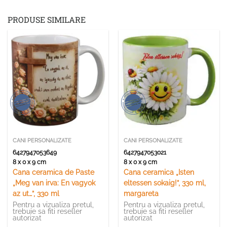
PRODUSE SIMILARE
CANI PERSONALIZATE
CANI PERSONALIZATE
6427947053649
6427947053021
8 x 0 x 9 cm
8 x 0 x 9 cm
Cana ceramica de Paste
Cana ceramica „Isten
„Meg van irva: En vagyok
eltessen sokaig!”, 330 ml,
az ut…”, 330 ml
margareta
Pentru a vizualiza pretul,
Pentru a vizualiza pretul,
trebuie sa fiti reseller
trebuie sa fiti reseller
autorizat
autorizat