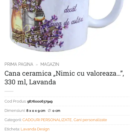
PRIMA PAGINA
»
MAGAZIN
Cana ceramica „Nimic cu valoreaza…”,
330 ml, Lavanda
Cod Produs:
9876000637949
Dimensiuni:
Ø:
8 x 0 x 9 cm
0 cm
Categorii:
CADOURI PERSONALIZATE
,
Cani personalizate
Eticheta:
Lavanda Design