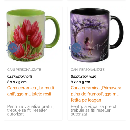
CANI PERSONALIZATE
CANI PERSONALIZATE
6427947053038
6427947053045
8 x 0 x 9 cm
8 x 0 x 9 cm
Cana ceramica „La multi
Cana ceramica „Primavara
ani!”, 330 ml, lalele rosii
plina de frumos!”, 330 ml,
fetita pe leagan
Pentru a vizualiza pretul,
Pentru a vizualiza pretul,
trebuie sa fiti reseller
trebuie sa fiti reseller
autorizat
autorizat