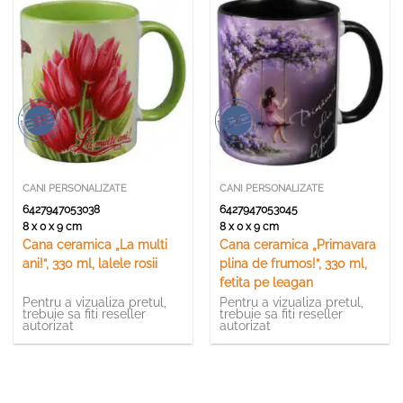
CANI PERSONALIZATE
CANI PERSONALIZATE
6427947053038
6427947053045
8 x 0 x 9 cm
8 x 0 x 9 cm
Cana ceramica „La multi
Cana ceramica „Primavara
ani!”, 330 ml, lalele rosii
plina de frumos!”, 330 ml,
fetita pe leagan
Pentru a vizualiza pretul,
Pentru a vizualiza pretul,
trebuie sa fiti reseller
trebuie sa fiti reseller
autorizat
autorizat