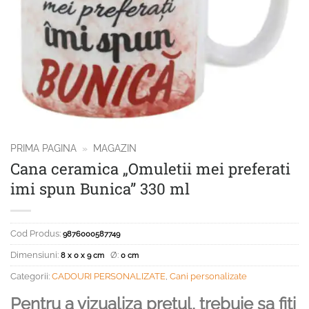
PRIMA PAGINA
»
MAGAZIN
Cana ceramica „Omuletii mei preferati
imi spun Bunica” 330 ml
Cod Produs:
9876000587749
Dimensiuni:
Ø:
8 x 0 x 9 cm
0 cm
Categorii:
CADOURI PERSONALIZATE
,
Cani personalizate
Pentru a vizualiza pretul, trebuie sa fiti