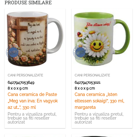
PRODUSE SIMILARE
CANI PERSONALIZATE
CANI PERSONALIZATE
6427947053649
6427947053021
8 x 0 x 9 cm
8 x 0 x 9 cm
Cana ceramica de Paste
Cana ceramica „Isten
„Meg van irva: En vagyok
eltessen sokaig!”, 330 ml,
az ut…”, 330 ml
margareta
Pentru a vizualiza pretul,
Pentru a vizualiza pretul,
trebuie sa fiti reseller
trebuie sa fiti reseller
autorizat
autorizat