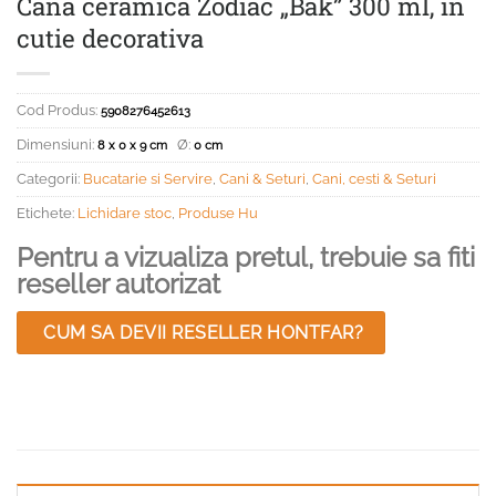
Cana ceramica Zodiac „Bak” 300 ml, in
cutie decorativa
Cod Produs:
5908276452613
Dimensiuni:
Ø:
8 x 0 x 9 cm
0 cm
Categorii:
Bucatarie si Servire
,
Cani & Seturi
,
Cani, cesti & Seturi
Etichete:
Lichidare stoc
,
Produse Hu
Pentru a vizualiza pretul, trebuie sa fiti
reseller autorizat
CUM SA DEVII RESELLER HONTFAR?