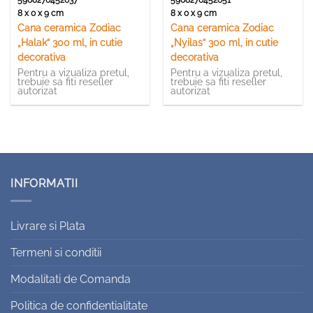
5908276452637
5908276452651
8 x 0 x 9 cm
8 x 0 x 9 cm
Cana ceramica Zodiac
Cana ceramica Zodiac
„Halak” 300 ml, in cutie
„Nyilas” 300 ml, in cutie
decorativa
decorativa
Pentru a vizualiza pretul,
Pentru a vizualiza pretul,
trebuie sa fiti reseller
trebuie sa fiti reseller
autorizat
autorizat
INFORMATII
Livrare si Plata
Termeni si conditii
Modalitati de Comanda
Politica de confidentialitate