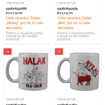
CANI & SETURI
CANI & SETURI
5908276452668
5908276452569
8 x 0 x 10 cm
8 x 0 x 9 cm
Cana ceramica Zodiac
Cana ceramica Zodiac
„Merleg” 300 ml, in cutie
„Bika” 300 ml, in cutie
decorativa
decorativa
Pentru a vizualiza pretul,
Pentru a vizualiza pretul,
trebuie sa fiti reseller
trebuie sa fiti reseller
autorizat
autorizat
-%
-%
CANI & SETURI
CANI & SETURI