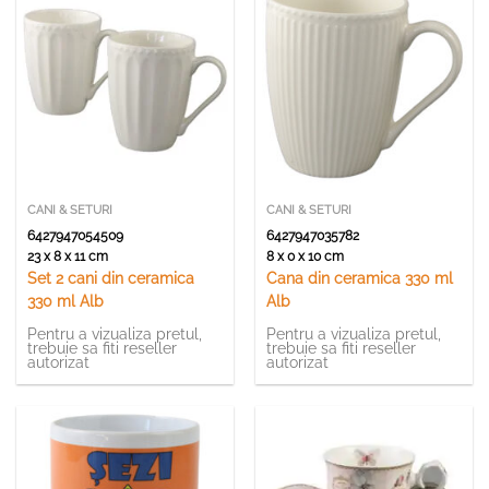
CANI & SETURI
CANI & SETURI
6427947054509
6427947035782
23 x 8 x 11 cm
8 x 0 x 10 cm
Set 2 cani din ceramica
Cana din ceramica 330 ml
330 ml Alb
Alb
Pentru a vizualiza pretul,
Pentru a vizualiza pretul,
trebuie sa fiti reseller
trebuie sa fiti reseller
autorizat
autorizat