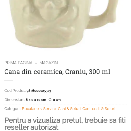
PRIMA PAGINA
»
MAGAZIN
Cana din ceramica, Craniu, 300 ml
Cod Produs:
9876000105523
Dimensiuni:
Ø:
8 x 0 x 10 cm
0 cm
Categorii:
Bucatarie si Servire
,
Cani & Seturi
,
Cani, cesti & Seturi
Pentru a vizualiza pretul, trebuie sa fiti
reseller autorizat