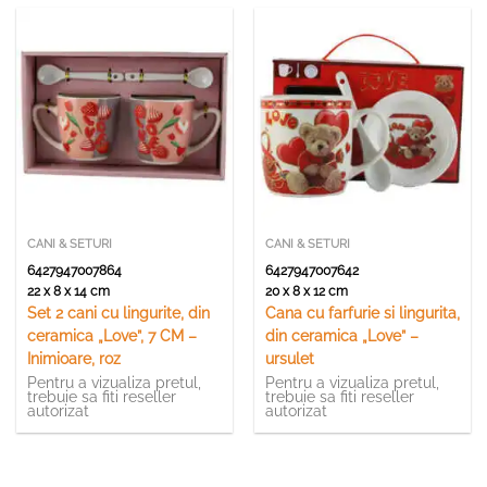
CANI & SETURI
CANI & SETURI
6427947007864
6427947007642
22 x 8 x 14 cm
20 x 8 x 12 cm
Set 2 cani cu lingurite, din
Cana cu farfurie si lingurita,
ceramica „Love”, 7 CM –
din ceramica „Love” –
Inimioare, roz
ursulet
Pentru a vizualiza pretul,
Pentru a vizualiza pretul,
trebuie sa fiti reseller
trebuie sa fiti reseller
autorizat
autorizat