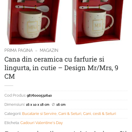
PRIMA PAGINA
»
MAGAZIN
Cana din ceramica cu farfurie si
lingurta, in cutie – Design Mr/Mrs, 9
CM
Cod Produs:
9876000532640
Dimensiuni:
Ø:
16 x 10 x 18 cm
16 cm
Categorii:
Bucatarie si Servire
,
Cani & Seturi
,
Cani, cesti & Seturi
Eticheta:
Cadouri Valentine's Day