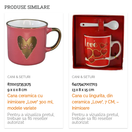
PRODUSE SIMILARE
CANI & SETURI
CANI & SETURI
8721037353175
6427947007703
9 x 0 x 8 cm
13 x 8 x 15 cm
Cana ceramica cu
Cana cu lingurita, din
inimioare „Love” 300 ml,
ceramica „Love”, 7 CM, –
modele variate
Inimioare
Pentru a vizualiza pretul,
Pentru a vizualiza pretul,
trebuie sa fiti reseller
trebuie sa fiti reseller
autorizat
autorizat