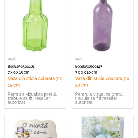
VAZE
VAZE
8998250500161
8998250500147
7 x 0 x 15 cm
7 x 0 x 20 cm
Vaza din sticla colorata 7 x
Vaza din sticla colorata 7 x
15 cm
20 cm
Pentru a vizualiza pretul,
Pentru a vizualiza pretul,
trebuie sa fiti reseller
trebuie sa fiti reseller
autorizat
autorizat