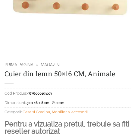
PRIMA PAGINA
»
MAGAZIN
Cuier din lemn 50×16 CM, Animale
Cod Produs:
9876000153074
Dimensiuni:
Ø:
50 x 16 x 8 cm
0 cm
Categorii:
Casa si Gradina
,
Mobilier si accesorii
Pentru a vizualiza pretul, trebuie sa fiti
reseller autorizat