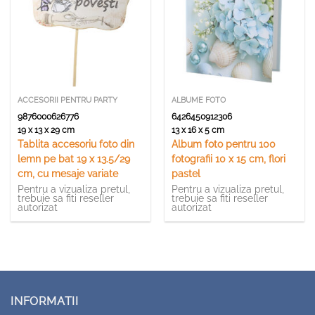
ACCESORII PENTRU PARTY
ALBUME FOTO
9876000626776
6426450912306
19 x 13 x 29 cm
13 x 16 x 5 cm
Tablita accesoriu foto din
Album foto pentru 100
lemn pe bat 19 x 13.5/29
fotografii 10 x 15 cm, flori
cm, cu mesaje variate
pastel
Pentru a vizualiza pretul,
Pentru a vizualiza pretul,
trebuie sa fiti reseller
trebuie sa fiti reseller
autorizat
autorizat
INFORMATII