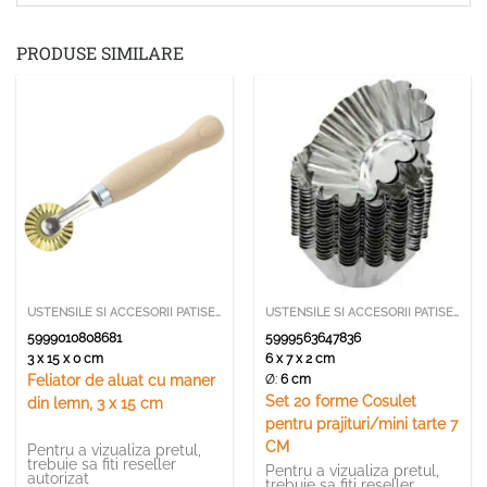
PRODUSE SIMILARE
USTENSILE SI ACCESORII PATISERIE
USTENSILE SI ACCESORII PATISERIE
5999010808681
5999563647836
3 x 15 x 0 cm
6 x 7 x 2 cm
Ø:
6 cm
Feliator de aluat cu maner
Set 20 forme Cosulet
din lemn, 3 x 15 cm
pentru prajituri/mini tarte 7
CM
Pentru a vizualiza pretul,
trebuie sa fiti reseller
Pentru a vizualiza pretul,
autorizat
trebuie sa fiti reseller