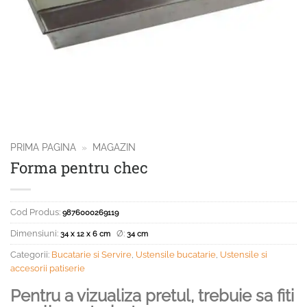
PRIMA PAGINA
»
MAGAZIN
Forma pentru chec
Cod Produs:
9876000269119
Dimensiuni:
Ø:
34 x 12 x 6 cm
34 cm
Categorii:
Bucatarie si Servire
,
Ustensile bucatarie
,
Ustensile si
accesorii patiserie
Pentru a vizualiza pretul, trebuie sa fiti