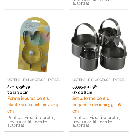
autorizat
USTENSILE SI ACCESORII PATISERIE
USTENSILE SI ACCESORII PATISERIE
8721037361330
5999541200381
7 x 14 x 0 cm
6 x 0 x 6 cm
Forma iepuras pentru
Set 4 forme pentru
clatite si oua ochiuri 7 x 14
pogacele din inox 3.5 – 6
cm
cm
Pentru a vizualiza pretul,
Pentru a vizualiza pretul,
trebuie sa fiti reseller
trebuie sa fiti reseller
autorizat
autorizat