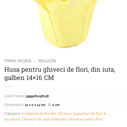
PRIMA PAGINA
»
MAGAZIN
Husa pentru ghiveci de flori, din iuta,
galben 14×16 CM
Cod Produs:
5999081058138
Dimensiuni:
Ø:
12 x 0 x 14 cm
0 cm
Categorii:
Aranjamente florale, Ghivece, Suporturi de flori &
Accesorii
,
Ghivece din alte materiale
,
Ghivece pentru flori