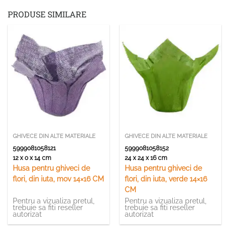
PRODUSE SIMILARE
GHIVECE DIN ALTE MATERIALE
GHIVECE DIN ALTE MATERIALE
5999081058121
5999081058152
12 x 0 x 14 cm
24 x 24 x 16 cm
Husa pentru ghiveci de
Husa pentru ghiveci de
flori, din iuta, mov 14×16 CM
flori, din iuta, verde 14×16
CM
Pentru a vizualiza pretul,
Pentru a vizualiza pretul,
trebuie sa fiti reseller
trebuie sa fiti reseller
autorizat
autorizat