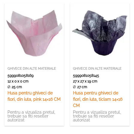
GHIVECE DIN ALTE MATERIALE
GHIVECE DIN ALTE MATERIALE
5999081058169
5999081058145
12 x 0 x 0 cm
27 x 27 x 19 cm
Ø:
25 cm
Ø:
27 cm
Husa pentru ghiveci de
Husa pentru ghiveci de
flori, din iuta, pink 14×16 CM
flori, din iuta, ticlam 14×16
CM
Pentru a vizualiza pretul,
Pentru a vizualiza pretul,
trebuie sa fiti reseller
trebuie sa fiti reseller
autorizat
autorizat