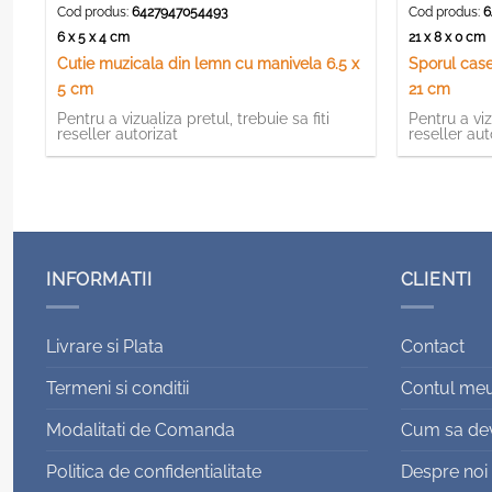
Cod produs:
6427947054493
Cod produs:
6
6 x 5 x 4 cm
21 x 8 x 0 cm
Cutie muzicala din lemn cu manivela 6.5 x
Sporul case
5 cm
21 cm
Pentru a vizualiza pretul, trebuie sa fiti
Pentru a viz
reseller autorizat
reseller aut
INFORMATII
CLIENTI
Livrare si Plata
Contact
Termeni si conditii
Contul me
Modalitati de Comanda
Cum sa devi
Politica de confidentialitate
Despre noi