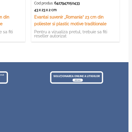
Cod produs:
6427947050433
43 x 23 x 2 cm
m din
Evantai suvenir „Romania” 23 cm din
le
poliester si plastic motive traditionale
 sa fiti
Pentru a vizualiza pretul, trebuie sa fiti
reseller autorizat