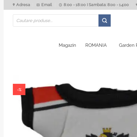
Skip
Adresa
Email
8:00 - 18:00 I Sambata: 8:00 - 14:00
to
Products
content
search
Magazin
ROMANIA
Garden 
-%