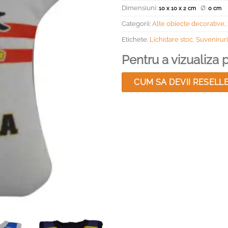
Dimensiuni:
Ø:
10 x 10 x 2 cm
0 cm
Categorii:
Alte obiecte decorative
,
Etichete:
Lichidare stoc
,
Suvenirur
Pentru a vizualiza pr
CUM SA DEVII RESELL