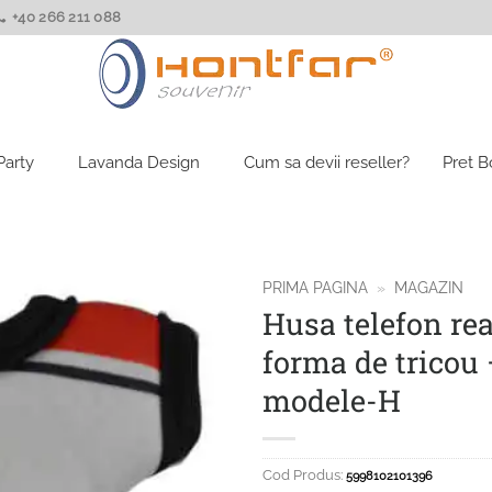
+40 266 211 088
Party
Lavanda Design
Cum sa devii reseller?
Pret 
PRIMA PAGINA
»
MAGAZIN
Husa telefon rea
forma de tricou
modele-H
Cod Produs:
5998102101396