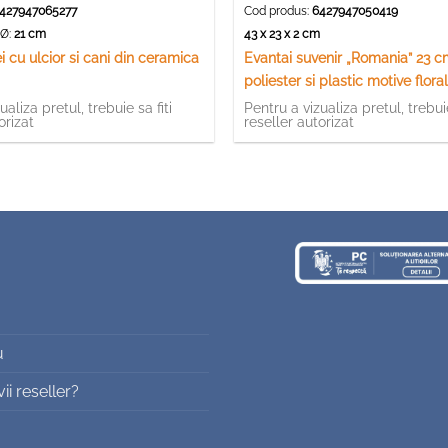
427947065277
Cod produs:
6427947050419
Ø:
21 cm
43 x 23 x 2 cm
i cu ulcior si cani din ceramica
Evantai suvenir „Romania” 23 c
poliester si plastic motive flora
ualiza pretul, trebuie sa fiti
Pentru a vizualiza pretul, trebuie
orizat
reseller autorizat
u
i reseller?