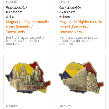
MAGNETI
MAGNETI
6427947050617
6427947050860
6 x 0 x 0 cm
6 x 0 x 0 cm
Ø:
6 cm
Ø:
6 cm
Magnet de frigider metalic
Magnet de frigider metalic
6 cm, Romania /
rotund „Romania /
Transilvania
Dracula” 6 cm
Pentru a vizualiza pretul,
Pentru a vizualiza pretul,
trebuie sa fiti reseller
trebuie sa fiti reseller
autorizat
autorizat
MAGNETI
MAGNETI