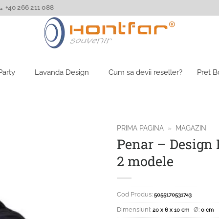
+40 266 211 088
Party
Lavanda Design
Cum sa devii reseller?
Pret 
PRIMA PAGINA
»
MAGAZIN
Penar – Design 
2 modele
Cod Produs:
5055170531743
Dimensiuni:
Ø:
20 x 6 x 10 cm
0 cm