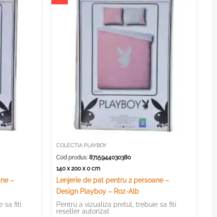
COLECTIA PLAYBOY
Cod produs:
8715944030380
140 x 200 x 0 cm
ane –
Lenjerie de pat pentru 2 persoane –
Design Playboy – Roz-Alb
 sa fiti
Pentru a vizualiza pretul, trebuie sa fiti
reseller autorizat