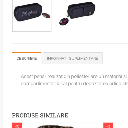
DESCRIERE
INFORMATII SUPLIMENTARE
Acest penar realizat din poliester are un material si
compartimentat. ideal pentru depozitarea articolelor
PRODUSE SIMILARE
-%
-%