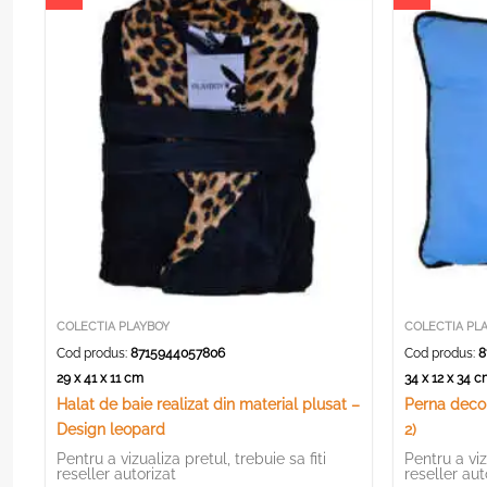
COLECTIA PLAYBOY
COLECTIA PL
Cod produs:
8715944057806
Cod produs:
8
29 x 41 x 11 cm
34 x 12 x 34
Halat de baie realizat din material plusat –
Perna deco
Design leopard
2)
Pentru a vizualiza pretul, trebuie sa fiti
Pentru a viz
reseller autorizat
reseller aut