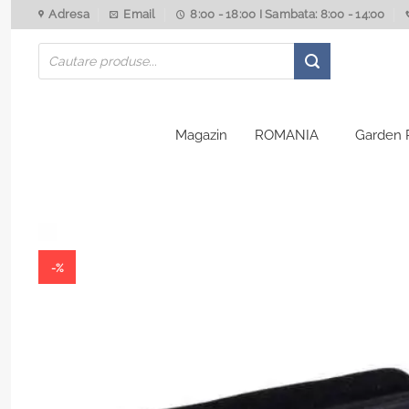
Skip
Adresa
Email
8:00 - 18:00 I Sambata: 8:00 - 14:00
to
Products
content
search
Magazin
ROMANIA
Garden 
-%