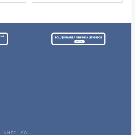
A.N.P.C.
S.O.L.