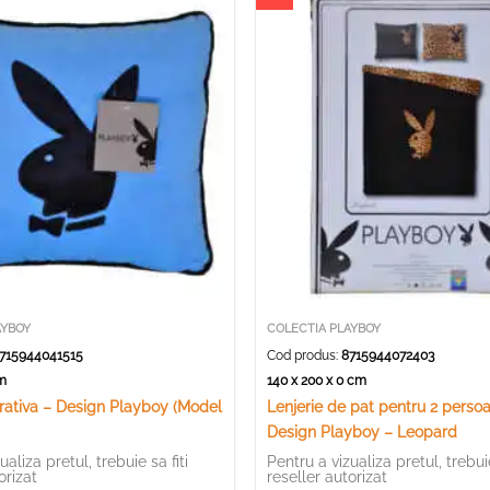
AYBOY
COLECTIA PLAYBOY
715944041515
Cod produs:
8715944072403
 cm
140 x 200 x 0 cm
rativa – Design Playboy (Model
Lenjerie de pat pentru 2 perso
Design Playboy – Leopard
ualiza pretul, trebuie sa fiti
Pentru a vizualiza pretul, trebuie
orizat
reseller autorizat