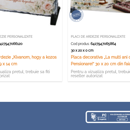
EZIE PERSONALIZATE
PLACI DE ARDEZIE PERSONALIZATE
427947066120
Cod produs:
6427947065864
m
30 x 20 x 0 cm
rdezie „Kivanom, hogy a kozos
Placa decorativa „La multi ani 
19 x 14 cm
Pensionare!” 30 x 20 cm din fai
ualiza pretul, trebuie sa fiti
Pentru a vizualiza pretul, trebuie
orizat
reseller autorizat