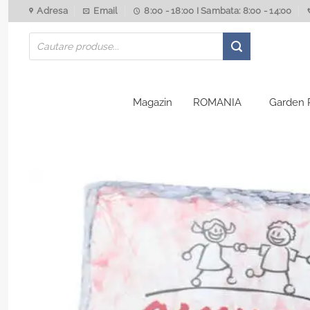
Skip
Adresa
Email
8:00 - 18:00 I Sambata: 8:00 - 14:00
to
Products
content
search
Magazin
ROMANIA
Garden 