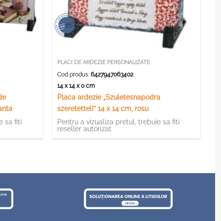
PLACI DE ARDEZIE PERSONALIZATE
Cod produs:
6427947063402
14 x 14 x 0 cm
de
Placa ardezie „Szuletesnapodra
anta
szeretettel!” 14 x 14 cm, rosu
 sa fiti
Pentru a vizualiza pretul, trebuie sa fiti
reseller autorizat