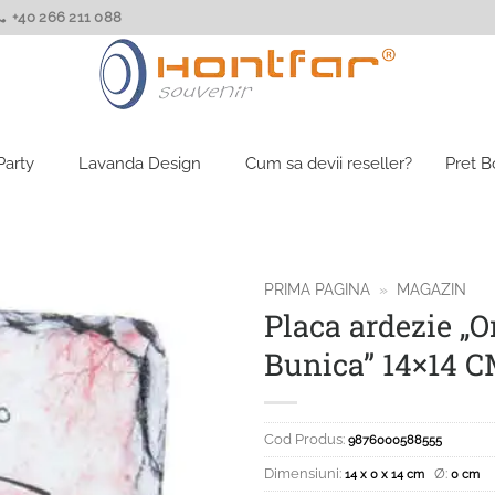
+40 266 211 088
Party
Lavanda Design
Cum sa devii reseller?
Pret 
PRIMA PAGINA
»
MAGAZIN
Placa ardezie „O
Bunica” 14×14 
Cod Produs:
9876000588555
Dimensiuni:
Ø:
14 x 0 x 14 cm
0 cm