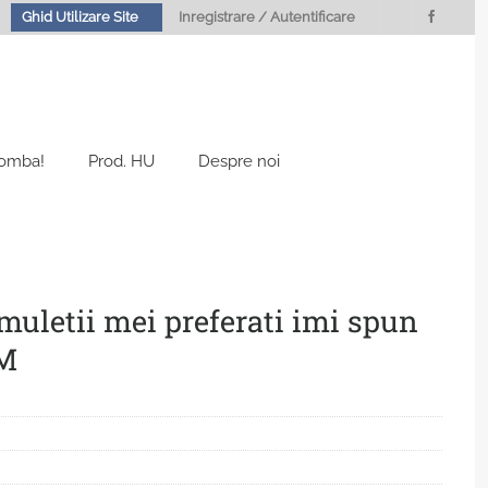
Ghid Utilizare Site
Inregistrare / Autentificare
Bomba!
Prod. HU
Despre noi
muletii mei preferati imi spun
CM