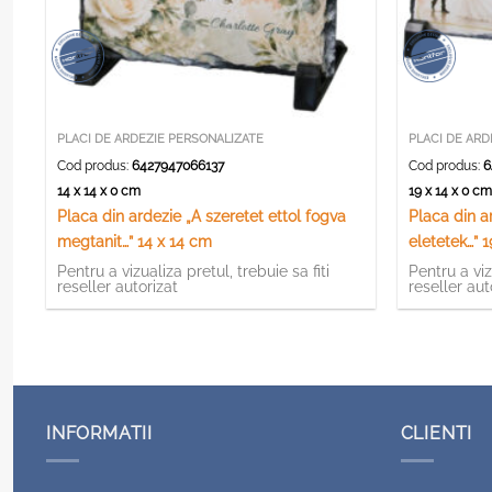
PLACI DE ARDEZIE PERSONALIZATE
PLACI DE ARD
Cod produs:
6427947066137
Cod produs:
6
14 x 14 x 0 cm
19 x 14 x 0 c
Placa din ardezie „A szeretet ettol fogva
Placa din a
megtanit…” 14 x 14 cm
eletetek…” 
Pentru a vizualiza pretul, trebuie sa fiti
Pentru a viz
reseller autorizat
reseller aut
INFORMATII
CLIENTI