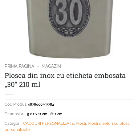
PRIMA PAGINA
»
MAGAZIN
Plosca din inox cu eticheta embosata
„30” 210 ml
Cod Produs:
9876000397782
Dimensiuni:
Ø:
9 x 2 x 11 cm
2 cm
Categorii:
CADOURI PERSONALIZATE
,
Plosti
,
Plosti si seturi cu plosti
personalizate