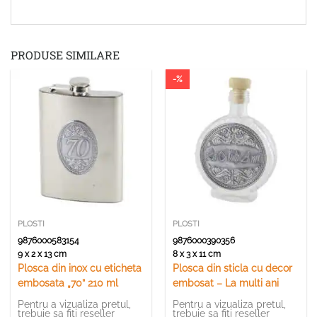
PRODUSE SIMILARE
-%
PLOSTI
PLOSTI
9876000583154
9876000390356
9 x 2 x 13 cm
8 x 3 x 11 cm
Plosca din inox cu eticheta
Plosca din sticla cu decor
embosata „70” 210 ml
embosat – La multi ani
Pentru a vizualiza pretul,
Pentru a vizualiza pretul,
trebuie sa fiti reseller
trebuie sa fiti reseller