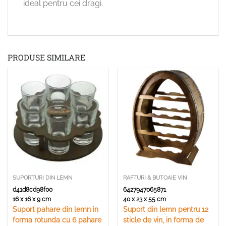
ideal pentru cei dragi.
PRODUSE SIMILARE
SUPORTURI DIN LEMN
RAFTURI & BUTOAIE VIN
d41d8cd98f00
6427947065871
16 x 16 x 9 cm
40 x 23 x 55 cm
Suport pahare din lemn in
Suport din lemn pentru 12
forma rotunda cu 6 pahare
sticle de vin, in forma de