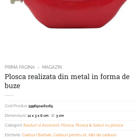
PRIMA PAGINA
»
MAGAZIN
Plosca realizata din metal in forma de
buze
Cod Produs:
5996524161165
Dimensiuni:
Ø:
12 x 3 x 6 cm
3 cm
Categorii:
Bauturi si Accesorii
,
Plosca
,
Plosca & Seturi cu plosca
Etichete:
Cadouri Barbati
,
Cadouri pentru el
,
Idei de cadouri