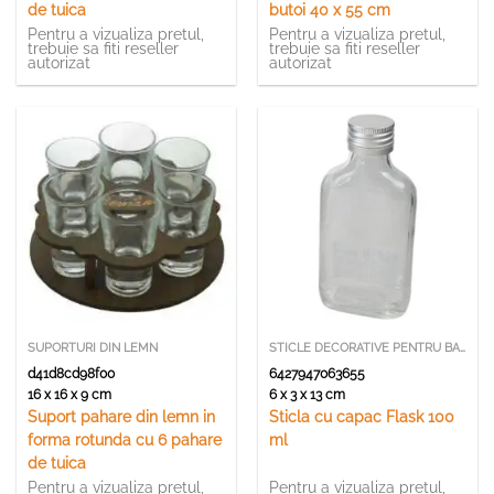
de tuica
butoi 40 x 55 cm
Pentru a vizualiza pretul,
Pentru a vizualiza pretul,
trebuie sa fiti reseller
trebuie sa fiti reseller
autorizat
autorizat
SUPORTURI DIN LEMN
STICLE DECORATIVE PENTRU BAUTURI
d41d8cd98f00
6427947063655
16 x 16 x 9 cm
6 x 3 x 13 cm
Suport pahare din lemn in
Sticla cu capac Flask 100
forma rotunda cu 6 pahare
ml
de tuica
Pentru a vizualiza pretul,
Pentru a vizualiza pretul,