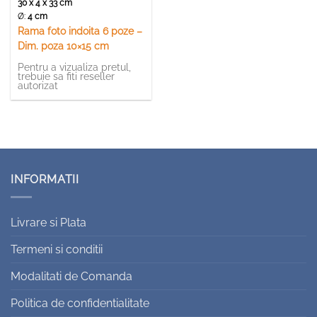
30 x 4 x 33 cm
Ø:
4 cm
Rama foto indoita 6 poze –
Dim. poza 10×15 cm
Pentru a vizualiza pretul,
trebuie sa fiti reseller
autorizat
INFORMATII
Livrare si Plata
Termeni si conditii
Modalitati de Comanda
Politica de confidentialitate