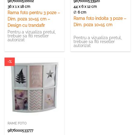
9876000516602
9876000533920
36 x 1 x 18 cm
44 x 6 x 12 cm
Ø:
6 cm
Rama foto pentru 3 poze –
Rama foto indoita 3 poze –
Dim. poza 10×15 cm –
Dim. poza 10×15 cm
Design cu trandafir
Pentru a vizualiza pretul,
trebuie sa fiti reseller
Pentru a vizualiza pretul,
autorizat
trebuie sa fiti reseller
autorizat
-%
RAME FOTO
9876000533777