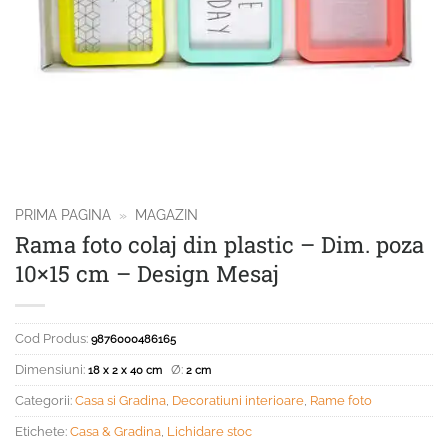
PRIMA PAGINA
»
MAGAZIN
Rama foto colaj din plastic – Dim. poza
10×15 cm – Design Mesaj
Cod Produs:
9876000486165
Dimensiuni:
Ø:
18 x 2 x 40 cm
2 cm
Categorii:
Casa si Gradina
,
Decoratiuni interioare
,
Rame foto
Etichete:
Casa & Gradina
,
Lichidare stoc