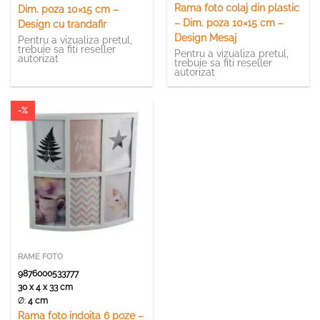
Rama foto colaj din plastic
Dim. poza 10×15 cm –
– Dim. poza 10×15 cm –
Design cu trandafir
Design Mesaj
Pentru a vizualiza pretul,
trebuie sa fiti reseller
Pentru a vizualiza pretul,
autorizat
trebuie sa fiti reseller
autorizat
-%
RAME FOTO
9876000533777
30 x 4 x 33 cm
Ø:
4 cm
Rama foto indoita 6 poze –