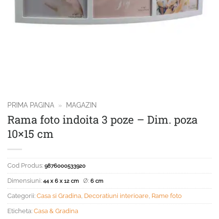
PRIMA PAGINA
»
MAGAZIN
Rama foto indoita 3 poze – Dim. poza
10×15 cm
Cod Produs:
9876000533920
Dimensiuni:
Ø:
44 x 6 x 12 cm
6 cm
Categorii:
Casa si Gradina
,
Decoratiuni interioare
,
Rame foto
Eticheta:
Casa & Gradina