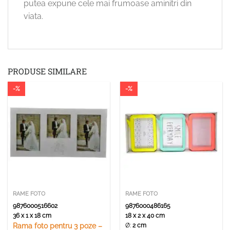
putea expune cele mai frumoase aminitri din
viata.
PRODUSE SIMILARE
-%
-%
RAME FOTO
RAME FOTO
9876000516602
9876000486165
36 x 1 x 18 cm
18 x 2 x 40 cm
Ø:
2 cm
Rama foto pentru 3 poze –