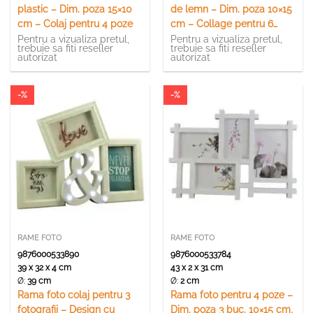
plastic – Dim. poza 15×10
de lemn – Dim. poza 10×15
cm – Colaj pentru 4 poze
cm – Collage pentru 6
poze
Pentru a vizualiza pretul,
Pentru a vizualiza pretul,
trebuie sa fiti reseller
trebuie sa fiti reseller
autorizat
autorizat
-%
-%
RAME FOTO
RAME FOTO
9876000533890
9876000533784
39 x 32 x 4 cm
43 x 2 x 31 cm
Ø:
39 cm
Ø:
2 cm
Rama foto colaj pentru 3
Rama foto pentru 4 poze –
fotografii – Design cu
Dim. poza 3 buc. 10×15 cm,