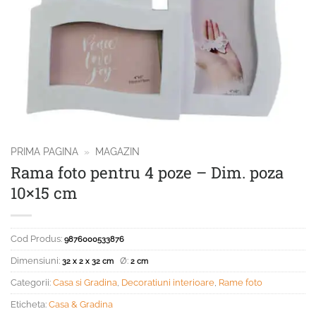
PRIMA PAGINA
»
MAGAZIN
Rama foto pentru 4 poze – Dim. poza
10×15 cm
Cod Produs:
9876000533876
Dimensiuni:
Ø:
32 x 2 x 32 cm
2 cm
Categorii:
Casa si Gradina
,
Decoratiuni interioare
,
Rame foto
Eticheta:
Casa & Gradina