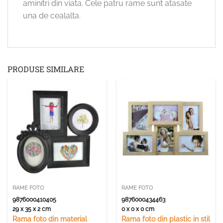
aminitri din viata. Cele patru rame sunt atasate
una de cealalta.
PRODUSE SIMILARE
RAME FOTO
RAME FOTO
9876000410405
9876000434463
29 x 35 x 2 cm
0 x 0 x 0 cm
Rama foto din material
Rama foto din plastic in stil