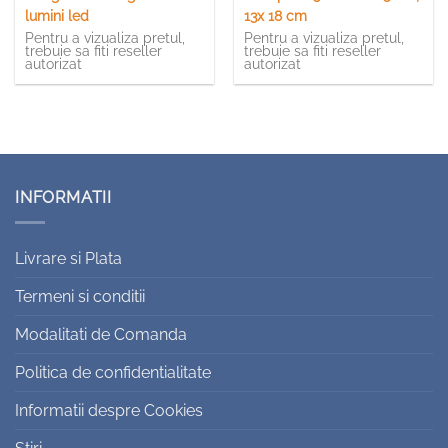
lumini led
13x 18 cm
Pentru a vizualiza pretul,
Pentru a vizualiza pretul,
trebuie sa fiti reseller
trebuie sa fiti reseller
autorizat
autorizat
INFORMATII
Livrare si Plata
Termeni si conditii
Modalitati de Comanda
Politica de confidentialitate
Informatii despre Cookies