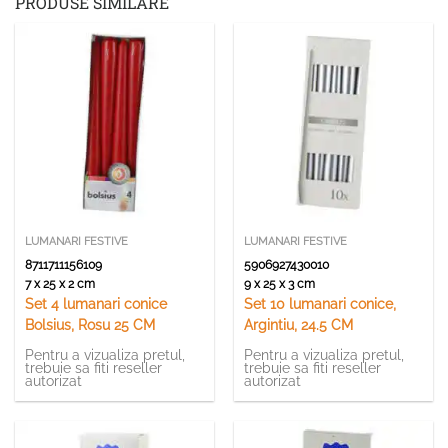
PRODUSE SIMILARE
LUMANARI FESTIVE
LUMANARI FESTIVE
8711711156109
5906927430010
7 x 25 x 2 cm
9 x 25 x 3 cm
Set 4 lumanari conice
Set 10 lumanari conice,
Bolsius, Rosu 25 CM
Argintiu, 24.5 CM
Pentru a vizualiza pretul,
Pentru a vizualiza pretul,
trebuie sa fiti reseller
trebuie sa fiti reseller
autorizat
autorizat