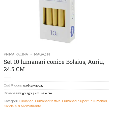
PRIMA PAGINA
»
MAGAZIN
Set 10 lumanari conice Bolsius, Auriu,
24.5 CM
Cod Produs:
5906927430027
Dimensiuni:
Ø:
9 x 25 x 3 cm
0 cm
Categorii:
Lumanari
,
Lumanari festive
,
Lumanari, Suporturi lumanari,
Candele si Aromatizante