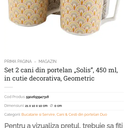
PRIMA PAGINA
»
MAGAZIN
Set 2 cani din portelan „Solis”, 450 ml,
in cutie decorativa, Geometric
Cod Produs:
5902693947318
Dimensiuni:
Ø:
21 x 10 x 10 cm
0 cm
Categorii:
Bucatarie si Servire
,
Cani & Cesti din portelan Duo
Pentru a vizualiza pretul, trebuie sa fiti