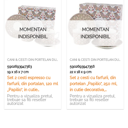
MOMENTAN
MOMENTAN
INDISPONIBIL
INDISPONIBIL
CANI & CESTI DIN PORTELAN DUO
CANI & CESTI DIN PORTELAN DUO
5902693947363
5902693947356
19 x 16 x 7 cm
22 x 18 x 9 cm
Set 2 cesti espresso cu
Set 2 cesti cu farfurii, din
farfurii, din portalan, 120 ml
portelan „Papilio”, 250 ml,
„Papilio”, in cutie
in cutie decorativa,
decorativa, Geometric
Geometric
Pentru a vizualiza pretul,
Pentru a vizualiza pretul,
trebuie sa fiti reseller
trebuie sa fiti reseller
autorizat
autorizat