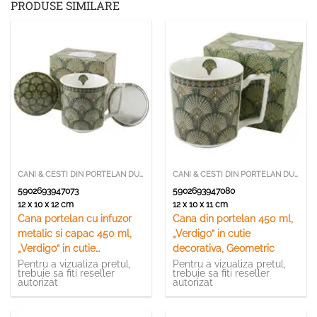
PRODUSE SIMILARE
CANI & CESTI DIN PORTELAN DUO
CANI & CESTI DIN PORTELAN DUO
5902693947073
5902693947080
12 x 10 x 12 cm
12 x 10 x 11 cm
Cana portelan cu infuzor
Cana din portelan 450 ml,
metalic si capac 450 ml,
„Verdigo” in cutie
„Verdigo” in cutie
decorativa, Geometric
decorativa, Geometric
Pentru a vizualiza pretul,
Pentru a vizualiza pretul,
trebuie sa fiti reseller
trebuie sa fiti reseller
autorizat
autorizat