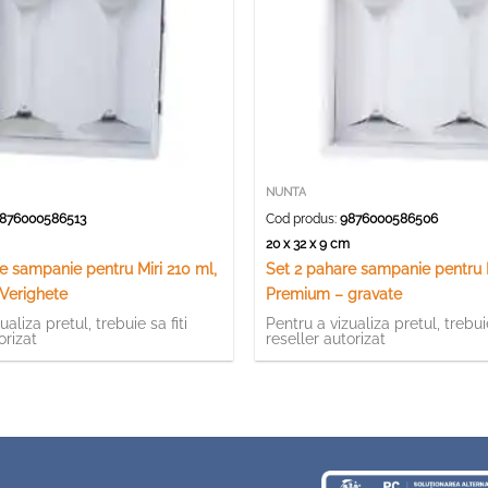
NUNTA
876000586513
Cod produs:
9876000586506
m
20 x 32 x 9 cm
e sampanie pentru Miri 210 ml,
Set 2 pahare sampanie pentru M
Verighete
Premium – gravate
ualiza pretul, trebuie sa fiti
Pentru a vizualiza pretul, trebuie
orizat
reseller autorizat