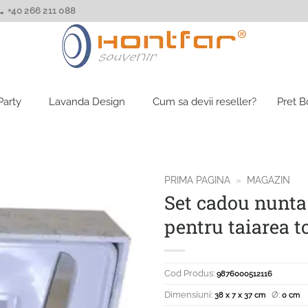
+40 266 211 088
Party
Lavanda Design
Cum sa devii reseller?
Pret 
PRIMA PAGINA
»
MAGAZIN
Set cadou nunta
pentru taiarea t
Cod Produs:
9876000512116
Dimensiuni:
Ø:
38 x 7 x 37 cm
0 cm