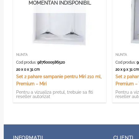
MOMENTAN INDISPONIBIL
NUNTA
NUNTA
Cod produs:
9876000586520
Cod produs:
9
20 x 0 x 31 cm
20 x 9 x 31 c
Set 2 pahare sampanie pentru Miri 210 ml,
Set 2 pahar
Premium – Miri
Premium – 
Pentru a vizualiza pretul, trebuie sa fiti
Pentru a viz
reseller autorizat
reseller aut
INFORMATII
CLIENTI