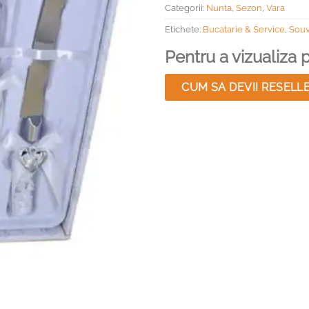
Categorii:
Nunta
,
Sezon
,
Vara
Etichete:
Bucatarie & Service
,
Souv
Pentru a vizualiza pr
CUM SA DEVII RESELL