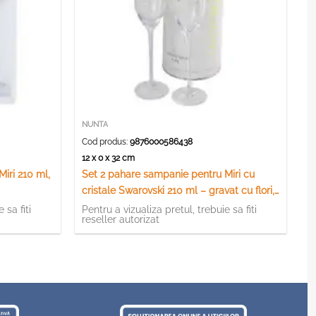
NUNTA
Cod produs:
9876000586438
12 x 0 x 32 cm
iri 210 ml,
Set 2 pahare sampanie pentru Miri cu
cristale Swarovski 210 ml – gravat cu flori,
Wedding
 sa fiti
Pentru a vizualiza pretul, trebuie sa fiti
reseller autorizat