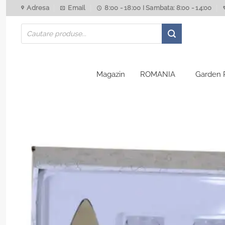
Skip
Adresa
Email
8:00 - 18:00 I Sambata: 8:00 - 14:00
to
Products
content
search
Magazin
ROMANIA
Garden 