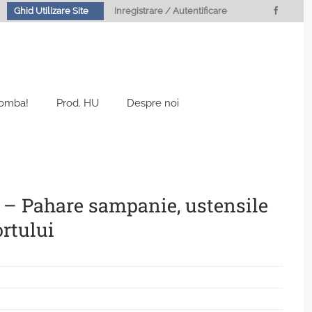
Ghid Utilizare Site
Inregistrare / Autentificare
Bomba!
Prod. HU
Despre noi
 – Pahare sampanie, ustensile
ortului