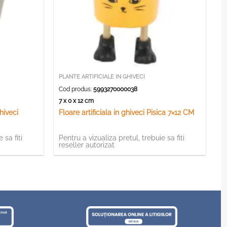
PLANTE ARTIFICIALE IN GHIVECI
Cod produs:
5993270000038
7 x 0 x 12 cm
hiveci
Floare artificiala in ghiveci Pisica 7×12 CM
 sa fiti
Pentru a vizualiza pretul, trebuie sa fiti
reseller autorizat