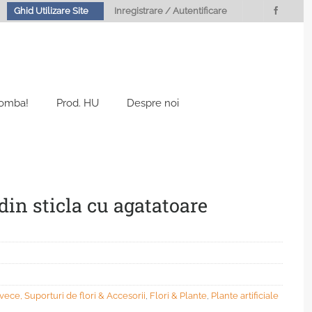
Ghid Utilizare Site
Inregistrare / Autentificare
Bomba!
Prod. HU
Despre noi
 din sticla cu agatatoare
vece, Suporturi de flori & Accesorii
,
Flori & Plante
,
Plante artificiale