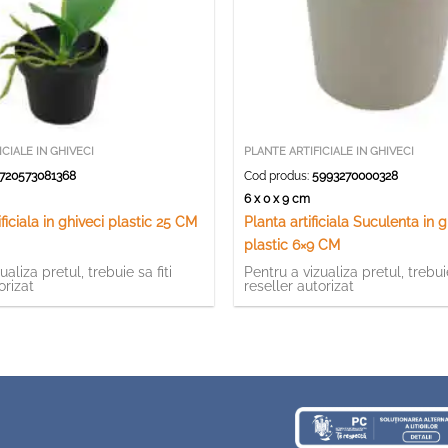
ICIALE IN GHIVECI
PLANTE ARTIFICIALE IN GHIVECI
720573081368
Cod produs:
5993270000328
m
6 x 0 x 9 cm
ficiala in ghiveci plastic 25 CM
Planta artificiala Suculenta in g
plastic 6×9 CM
ualiza pretul, trebuie sa fiti
Pentru a vizualiza pretul, trebuie
orizat
reseller autorizat