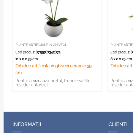
PLANTE ARTIFICIALE IN GHIVECI
PLANTE ARTIF
Cod produs:
8719987342875
Cod produs:
8
11 x 0 x 39 cm
8 x 0 x 25 c
Orhidee artificiala in ghiveci ceramic 39
Orhidee arti
cm
Pentru a vizualiza pretul, trebuie sa fiti
Pentru a viz
reseller autorizat
reseller aut
INFORMATII
CLIENTI