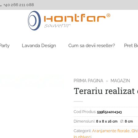
+40 266 211 088
Party
Lavanda Design
Cum sa devii reseller?
Pret 
PRIMA PAGINA
»
MAGAZIN
Terariu realizat
Cod Produs:
5996524204343
Dimensiuni:
Ø:
8 x 8 x 16 cm
8 cm
Categorii:
Aranjamente florale, Ghi
in ghiveci