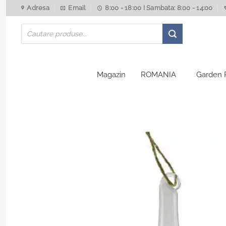
Skip
Adresa
Email
8:00 - 18:00 I Sambata: 8:00 - 14:00
to
Products
content
search
Magazin
ROMANIA
Garden 