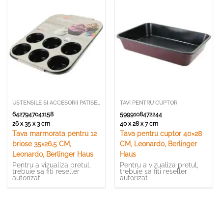
USTENSILE SI ACCESORII PATISERIE
TAVI PENTRU CUPTOR
6427947041158
5999108472244
26 x 35 x 3 cm
40 x 28 x 7 cm
Tava marmorata pentru 12
Tava pentru cuptor 40×28
briose 35×26.5 CM,
CM, Leonardo, Berlinger
Leonardo, Berlinger Haus
Haus
Pentru a vizualiza pretul,
Pentru a vizualiza pretul,
trebuie sa fiti reseller
trebuie sa fiti reseller
autorizat
autorizat