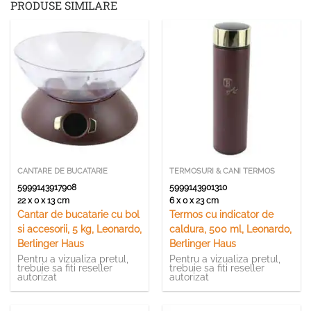
PRODUSE SIMILARE
CANTARE DE BUCATARIE
TERMOSURI & CANI TERMOS
5999143917908
5999143901310
22 x 0 x 13 cm
6 x 0 x 23 cm
Cantar de bucatarie cu bol
Termos cu indicator de
si accesorii, 5 kg, Leonardo,
caldura, 500 ml, Leonardo,
Berlinger Haus
Berlinger Haus
Pentru a vizualiza pretul,
Pentru a vizualiza pretul,
trebuie sa fiti reseller
trebuie sa fiti reseller
autorizat
autorizat