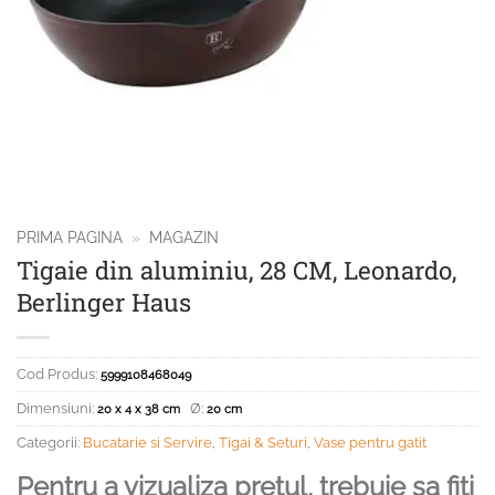
PRIMA PAGINA
»
MAGAZIN
Tigaie din aluminiu, 28 CM, Leonardo,
Berlinger Haus
Cod Produs:
5999108468049
Dimensiuni:
Ø:
20 x 4 x 38 cm
20 cm
Categorii:
Bucatarie si Servire
,
Tigai & Seturi
,
Vase pentru gatit
Pentru a vizualiza pretul, trebuie sa fiti