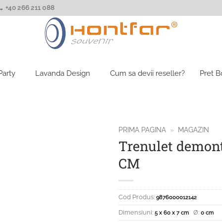
+40 266 211 088
Party
Lavanda Design
Cum sa devii reseller?
Pret 
PRIMA PAGINA
»
MAGAZIN
Trenulet demont
CM
Cod Produs:
9876000012142
Dimensiuni:
Ø:
5 x 60 x 7 cm
0 cm