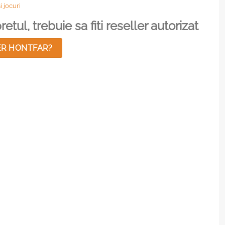
i jocuri
etul, trebuie sa fiti reseller autorizat
ER HONTFAR?