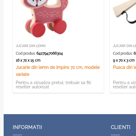
JUCARII DIN LEMN
JUCARII DIN 
Cod produs:
6427947066304
Cod produs:
6
16 x 72 x 15 cm
9 x 70 x 3 c
Jucarie din lemn de impins 72 cm, modele
Pusca din 
variate
Pentru a vizualiza pretul, trebuie sa fiti
Pentru a viz
reseller autorizat
reseller aut
INFORMATII
CLIENTI