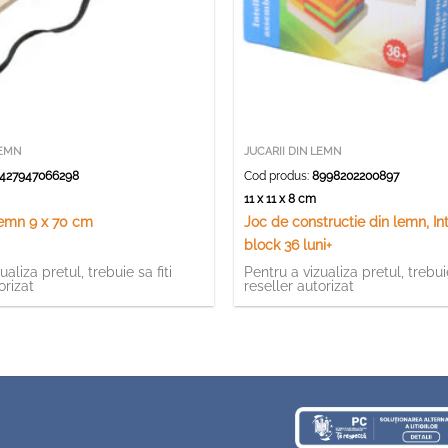
LEMN
JUCARII DIN LEMN
427947066298
Cod produs:
8998202200897
m
11 x 11 x 8 cm
lemn 9 x 70 cm
Joc de constructie din lemn, In
block 36 luni+
ualiza pretul, trebuie sa fiti
Pentru a vizualiza pretul, trebuie
orizat
reseller autorizat