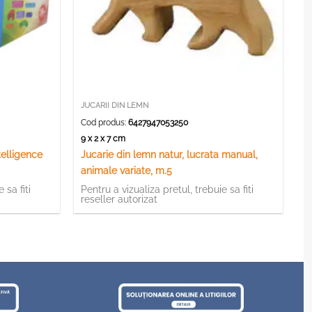
JUCARII DIN LEMN
Cod produs:
6427947053250
9 x 2 x 7 cm
telligence
Jucarie din lemn natur, lucrata manual,
animale variate, m.5
 sa fiti
Pentru a vizualiza pretul, trebuie sa fiti
reseller autorizat