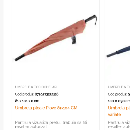
UMBRELE & TOC OCHELARI
UMBRELE & T
Cod produs:
8720573253116
Cod produs:
9
81 x 104 x 0 cm
10 x 0 x 90 
Umbrela ploaie Piove 81×104 CM
Umbrela pl
variate
Pentru a vizualiza pretul, trebuie sa fiti
Pentru a viz
reseller autorizat
reseller aut