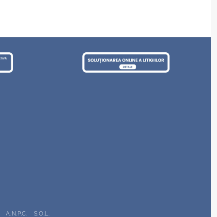
A.N.P.C.
S.O.L.