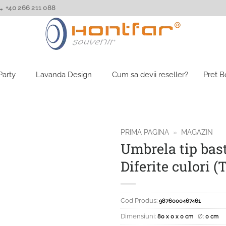
+40 266 211 088
Party
Lavanda Design
Cum sa devii reseller?
Pret 
PRIMA PAGINA
»
MAGAZIN
Umbrela tip bas
Diferite culori (T
Cod Produs:
9876000467461
Dimensiuni:
Ø:
80 x 0 x 0 cm
0 cm