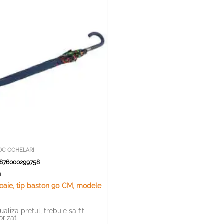
OC OCHELARI
876000299758
cm
oaie, tip baston 90 CM, modele
ualiza pretul, trebuie sa fiti
orizat