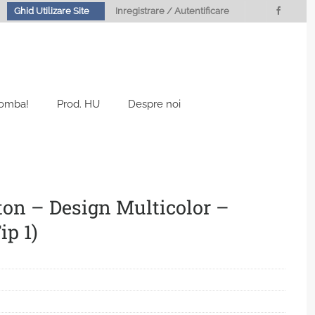
Ghid Utilizare Site
Inregistrare / Autentificare
Bomba!
Prod. HU
Despre noi
ton – Design Multicolor –
ip 1)