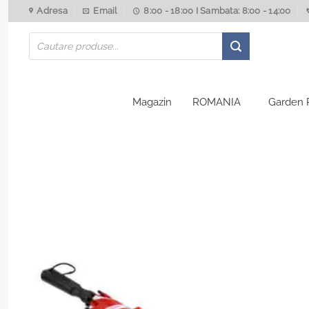
Skip
Adresa
Email
8:00 - 18:00 I Sambata: 8:00 - 14:00
to
Products
content
search
Magazin
ROMANIA
Garden 